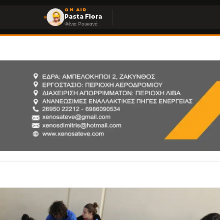
ON AIR
Pasta Flora
Φένια Ρουκανά