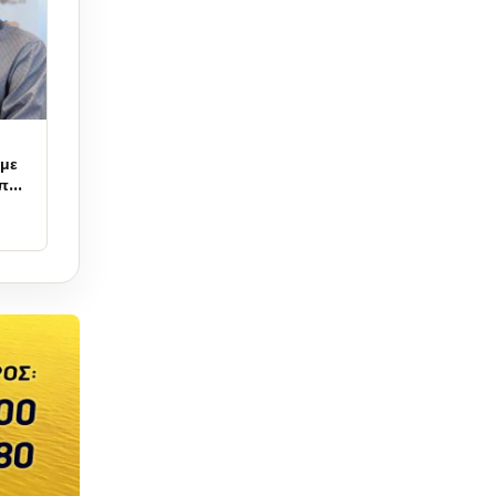
υμε
ύπα