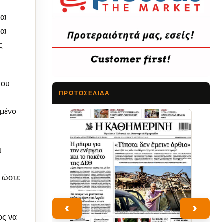
αι
αι
ς
που
ΠΡΩΤΟΣΈΛΙΔΑ
ωμένο
Τα Νέα
ι
, ώστε
‹
›
ος να