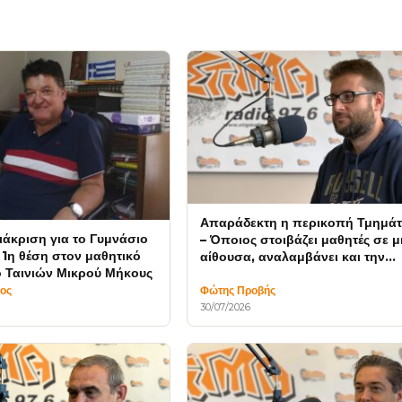
Απαράδεκτη η περικοπή Τμημά
ιάκριση για το Γυμνάσιο
– Όποιος στοιβάζει μαθητές σε μ
 1η θέση στον μαθητικό
αίθουσα, αναλαμβάνει και την
 Ταινιών Μικρού Μήκους
ευθύνη για την ασφάλειά τους
θος
Φώτης Προβής
30/07/2026