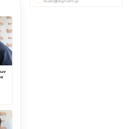
studio@stigmafm.gr
των
ια