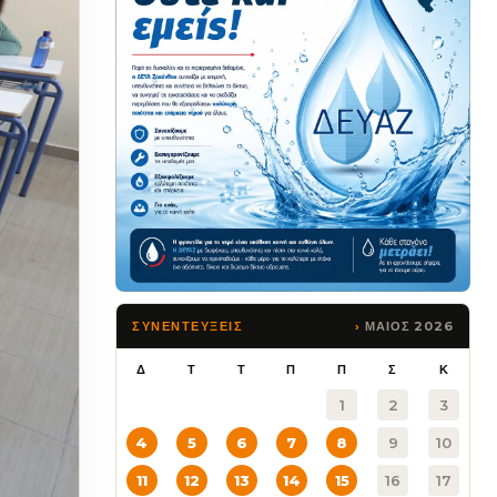
ΜΑΙΟΣ 2026
ΣΥΝΕΝΤΕΥΞΕΙΣ
Δ
Τ
Τ
Π
Π
Σ
Κ
1
2
3
4
5
6
7
8
9
10
11
12
13
14
15
16
17