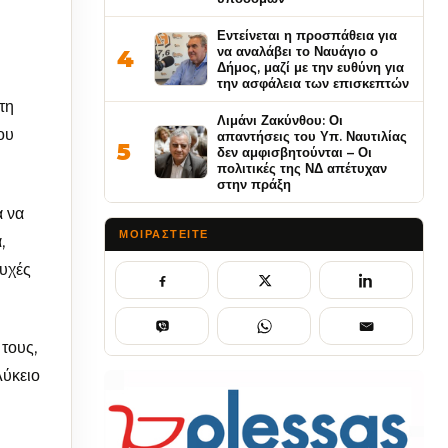
Εντείνεται η προσπάθεια για
να αναλάβει το Ναυάγιο ο
4
Δήμος, μαζί με την ευθύνη για
την ασφάλεια των επισκεπτών
τη
Λιμάνι Ζακύνθου: Οι
ου
απαντήσεις του Υπ. Ναυτιλίας
5
δεν αμφισβητούνται – Οι
πολιτικές της ΝΔ απέτυχαν
στην πράξη
α να
ΜΟΙΡΑΣΤΕΊΤΕ
,
ευχές
τους,
Λύκειο