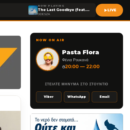
NOW PLAYING
The Last Goodbye (feat. Bettye LaVette)
LIVE
ODESZA
NOW ON AIR
Pasta Flora
Φένια Ρουκανά
20:00 — 22:00
◷
ΣΤΕΙΛΤΕ ΜΗΝΥΜΑ ΣΤΟ ΣΤΟΥΝΤΙΟ
Viber
WhatsApp
Email