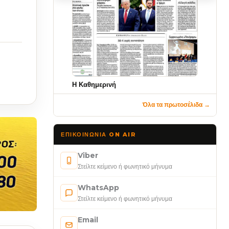
Η Καθημερινή
Όλα τα πρωτοσέλιδα →
ΕΠΙΚΟΙΝΩΝΊΑ ON AIR
Viber
Στείλτε κείμενο ή φωνητικό μήνυμα
WhatsApp
Στείλτε κείμενο ή φωνητικό μήνυμα
Email