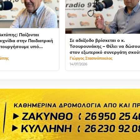
Ακτύπης: Παίζονται
Σε αδιέξοδο βρίσκεται ο κ.
ιχνίδια στην Παιδιατρική
Τσουρουνάκης – Θέλει να δώσο
ειτουργήσουμε υπό
στον εξωτερικό συνεργάτη σκο
εκβιασμών
και φαράσι;
τύπης
Γιώργος Στασινόπουλος
14/07/2026