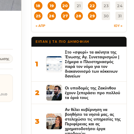
18
19
20
21
22
23
24
25
26
27
28
29
30
31
« ΑΠΡ
ΙΟΥ »
ΕΙΠΑΝ | ΤΑ ΠΙΟ ΔΗΜΟΦΙΛΉ
Στο «σφυρί» τα ακίνητα της
Ένωσης Αγ. Συνεταιρισμών |
νωσης
Σήμερα ο Πλειστηριασμός
1
παρά τον νόμο για τον
διακανονισμό των κόκκινων
δανείων
Οι υποδομές της Ζακύνθου
2
έχουν ξεπεράσει προ πολλού
τα όριά τους
Αν θέλει κυβέρνηση να
βοηθήσει τα νησιά μας, ας
στελεχώσει τις υπηρεσίες της
3
Περιφέρειας και ας
χρηματοδοτήσει έργα
υποδομών