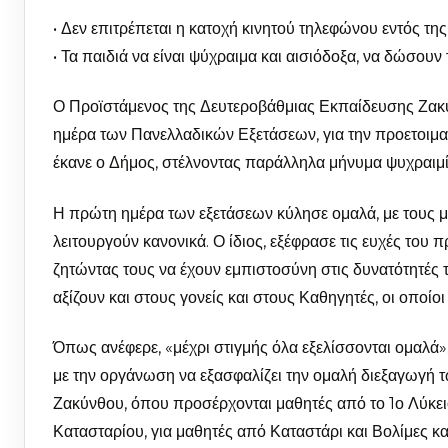
• Δεν επιτρέπεται η κατοχή κινητού τηλεφώνου εντός τη
• Τα παιδιά να είναι ψύχραιμα και αισιόδοξα, να δώσουν
Ο Προϊστάμενος της Δευτεροβάθμιας Εκπαίδευσης Ζακύ
ημέρα των Πανελλαδικών Εξετάσεων, για την προετοιμα
έκανε ο Δήμος, στέλνοντας παράλληλα μήνυμα ψυχραιμί
Η πρώτη ημέρα των εξετάσεων κύλησε ομαλά, με τους μ
λειτουργούν κανονικά. Ο ίδιος, εξέφρασε τις ευχές του 
ζητώντας τους να έχουν εμπιστοσύνη στις δυνατότητές τ
αξίζουν και στους γονείς και στους Καθηγητές, οι οποίοι
Όπως ανέφερε, «μέχρι στιγμής όλα εξελίσσονται ομαλά»
με την οργάνωση να εξασφαλίζει την ομαλή διεξαγωγή τ
Ζακύνθου, όπου προσέρχονται μαθητές από το 1ο Λύκειο
Κατασταρίου, για μαθητές από Καταστάρι και Βολίμες κ