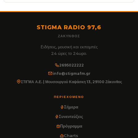
STIGMA RADIO 97,6
ΖΆΚΥΝΘΟΣ
Ειδήσεις, μουσική και εκπομπές
24 ώρες το 24ωρο.
2695022222
info@stigmafm.gr
ΣΤΙΓΜΑ Α.Ε. | Μουσουργού Καψάσκη 13, 29100 Ζάκυνθος
ΠΕΡΙΕΧΌΜΕΝΟ
Σήμερα
Συνεντεύξεις
Πρόγραμμα
Charts