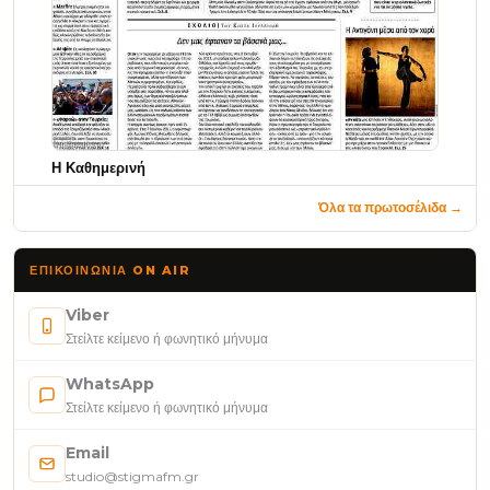
Η Καθημερινή
Όλα τα πρωτοσέλιδα →
ΕΠΙΚΟΙΝΩΝΊΑ ON AIR
Viber
Στείλτε κείμενο ή φωνητικό μήνυμα
WhatsApp
Στείλτε κείμενο ή φωνητικό μήνυμα
Email
studio@stigmafm.gr