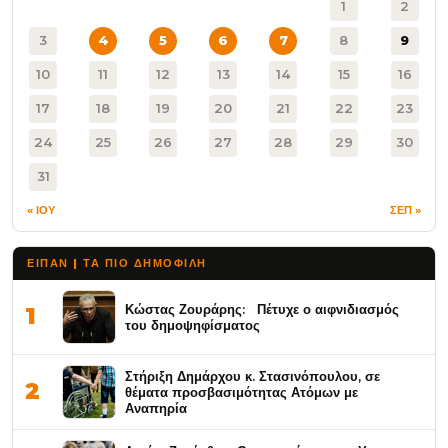
1
2
3
4
5
6
7
8
9
10
11
12
13
14
15
16
17
18
19
20
21
22
23
24
25
26
27
28
29
30
31
« ΙΟΥ
ΣΕΠ »
ΕΙΠΑΝ | ΤΑ ΠΙΟ ΔΗΜΟΦΙΛΉ
Κώστας Ζουράρης: Πέτυχε ο αιφνιδιασμός
1
του δημοψηφίσματος
Στήριξη Δημάρχου κ. Στασινόπουλου, σε
2
θέματα προσβασιμότητας Ατόμων με
Αναπηρία