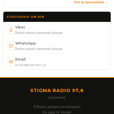
Όλα τα πρωτοσέλιδα →
ΕΠΙΚΟΙΝΩΝΊΑ ON AIR
Viber
Στείλτε κείμενο ή φωνητικό μήνυμα
WhatsApp
Στείλτε κείμενο ή φωνητικό μήνυμα
Email
studio@stigmafm.gr
STIGMA RADIO 97,6
ΖΆΚΥΝΘΟΣ
Ειδήσεις, μουσική και εκπομπές
24 ώρες το 24ωρο.