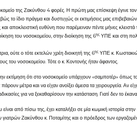
ομείο της Ζακύνθου 4 φορές. Η πρώτη μας επίσκεψη έγινε τον
ιβώς το ίδιο πράγμα και δυστυχώς οι εκτιμήσεις μας επιβεβαιών
 και αποκλειστική ευθύνη που παρέμειναν πέντε μήνες κλειστά 
ης
οίκηση του νοσοκομείου, στην διοίκηση της 6
ΥΠΕ και στη πολ
ης
ρια, ούτε ο τότε εκτελών χρέη διοικητή της 6
ΥΠΕ κ. Κωστακι
ους του νοσοκομείου. Τότε ο κ. Κοντονής ήταν άφαντος.
 την εκτίμηση ότι στο νοσοκομείο υπάρχουν «σαμποτέρ» όπως τ
πάρουν μέτρα και να είχαν ανοίξει άμεσα τα χειρουργεία. Αν είχ
δικασίες για να ξεκαθαρίσουν την κατάσταση. Γιατί δεν το έκανα
υ είναι από πίσω της, έχει καταλήξει σε μία κωμική ιστορία στην
 γιατρών Ζακύνθου κ. Ποταμίτης και ο πρόεδρος των εργαζομέ