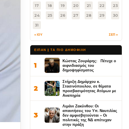
17
18
19
20
21
22
23
24
25
26
27
28
29
30
31
« ΙΟΥ
ΣΕΠ »
ΕΙΠΑΝ | ΤΑ ΠΙΟ ΔΗΜΟΦΙΛΉ
Κώστας Ζουράρης: Πέτυχε ο
1
αιφνιδιασμός του
δημοψηφίσματος
Στήριξη Δημάρχου κ.
Στασινόπουλου, σε θέματα
2
προσβασιμότητας Ατόμων με
Αναπηρία
Λιμάνι Ζακύνθου: Οι
απαντήσεις του Υπ. Ναυτιλίας
3
δεν αμφισβητούνται – Οι
πολιτικές της ΝΔ απέτυχαν
στην πράξη