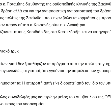
 ο κ. Ποταμίτης διευθυντής της ορθοπεδικής κλινικής της Ζακύν
δράση αλλά και για την αντιφασιστική αντιρατσιστική του δράση
τους πολίτες της Ζακύνθου που είχαν βάλει τα κορμιά τους μπρο
αν παρόν ούτε ο κ. Κοντονής ούτε η κ. Διοικήτρια.
άζονται με τους Κασιδιάριδες στα Καστελόριζα και να κατηγορο
νιακό τρυκ.
ων, γιατί δεν ξεκαθάριζαν τα πράγματα από την πρώτη στιγμή;
 αγωνιωδώς οι γιατροί, ότι εγγυόνται την ασφάλεια των χειρουρ
ημοσιότητα; H επιτροπή αυτή είχε διοριστεί από τον ίδιο τον υ
υλος συνάδελφός μας και πρώην μέλος του συμβουλίου της Ο
ιονομικούς του νοσοκομείου;