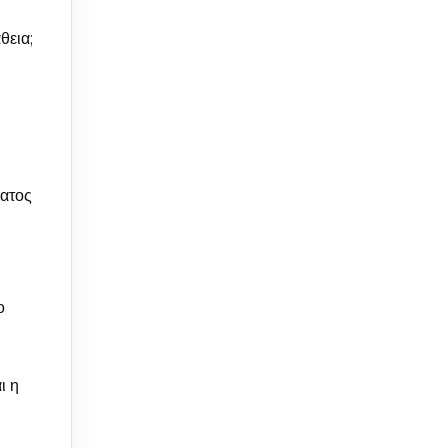
θεια;
ματος
ο
ι η