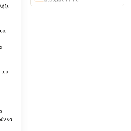
studio@stigmafm.gr
λήξει
ου,
τα
 του
ο
ούν να