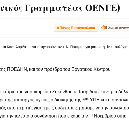
ενικός Γραμματέας ΟΕΝΓΕ)
⏱
5 λεπτά ανάγ
#Πάνος Παπανικολάου
στα Καστελόριζα και να κατηγορούν τον κ. Ν. Ποταμίτη για ρατσιστή είναι τουλάχισ
ης ΠΟΕΔΗΝ, και τον πρόεδρο του Εργατικού Κέντρου
οικήτρια του νοσοκομείου Ζακύνθου κ. Τσαρίδου έκανε μια δήλ
ης
ληρωτής υπουργός υγείας, ο διοικητής της 6
ΥΠΕ και ο συντονι
ός από περιττή, γιατί εμείς ουδέποτε ζητήσαμε να την συναντή
η
για την τελευταία συνάντηση που είχαμε την 1
Νοεμβρίου ούτε