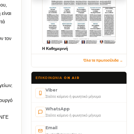
θου,
 είναι
στά
ύν τον
Η Καθημερινή
Όλα τα πρωτοσέλιδα →
ΕΠΙΚΟΙΝΩΝΊΑ ON AIR
γείων;
Viber
Στείλτε κείμενο ή φωνητικό μήνυμα
πουργό
WhatsApp
Στείλτε κείμενο ή φωνητικό μήνυμα
ΕΝΓΕ
Email