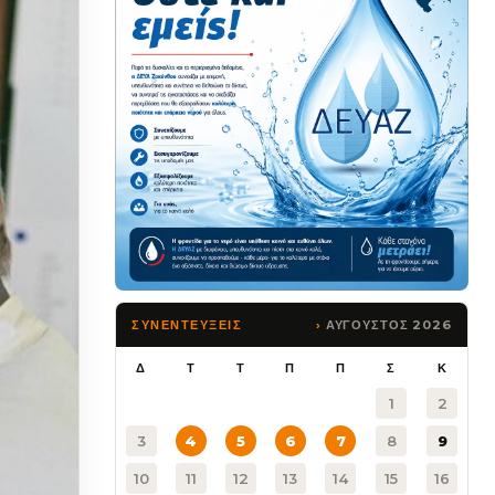
ΑΥΓΟΥΣΤΟΣ 2026
ΣΥΝΕΝΤΕΥΞΕΙΣ
Δ
Τ
Τ
Π
Π
Σ
Κ
1
2
3
4
5
6
7
8
9
10
11
12
13
14
15
16