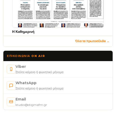
Η Καθημερινή
Όλα τα πρωτοσέλιδα →
ΕΠΙΚΟΙΝΩΝΊΑ ON AIR
Viber
Στείλτε κείμενο ή φωνητικό μήνυμα
WhatsApp
Στείλτε κείμενο ή φωνητικό μήνυμα
Email
studio@stigmafm.gr