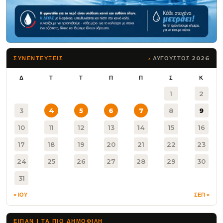
ΑΥΓΟΥΣΤΟΣ 2026
ΣΥΝΕΝΤΕΥΞΕΙΣ
Δ
Τ
Τ
Π
Π
Σ
Κ
1
2
3
4
5
6
7
8
9
10
11
12
13
14
15
16
17
18
19
20
21
22
23
24
25
26
27
28
29
30
31
« ΙΟΥ
ΣΕΠ »
ΕΙΠΑΝ | ΤΑ ΠΙΟ ΔΗΜΟΦΙΛΉ