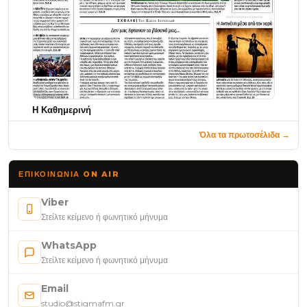
Η Καθημερινή
Όλα τα πρωτοσέλιδα →
ΕΠΙΚΟΙΝΩΝΊΑ ON AIR
Viber
Στείλτε κείμενο ή φωνητικό μήνυμα
WhatsApp
Στείλτε κείμενο ή φωνητικό μήνυμα
Email
studio@stigmafm.gr