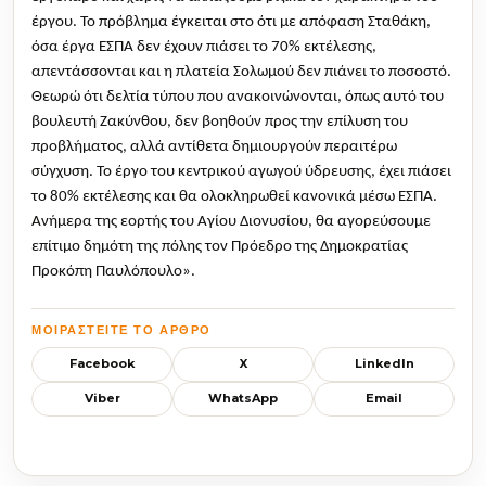
έργου. Το πρόβλημα έγκειται στο ότι με απόφαση Σταθάκη, 
όσα έργα ΕΣΠΑ δεν έχουν πιάσει το 70% εκτέλεσης, 
απεντάσσονται και η πλατεία Σολωμού δεν πιάνει το ποσοστό. 
Θεωρώ ότι δελτία τύπου που ανακοινώνονται, όπως αυτό του 
βουλευτή Ζακύνθου, δεν βοηθούν προς την επίλυση του 
προβλήματος, αλλά αντίθετα δημιουργούν περαιτέρω 
σύγχυση. Το έργο του κεντρικού αγωγού ύδρευσης, έχει πιάσει 
το 80% εκτέλεσης και θα ολοκληρωθεί κανονικά μέσω ΕΣΠΑ. 
Ανήμερα της εορτής του Αγίου Διονυσίου, θα αγορεύσουμε 
επίτιμο δημότη της πόλης τον Πρόεδρο της Δημοκρατίας 
Προκόπη Παυλόπουλο».
ΜΟΙΡΑΣΤΕΊΤΕ ΤΟ ΆΡΘΡΟ
Facebook
X
LinkedIn
Viber
WhatsApp
Email