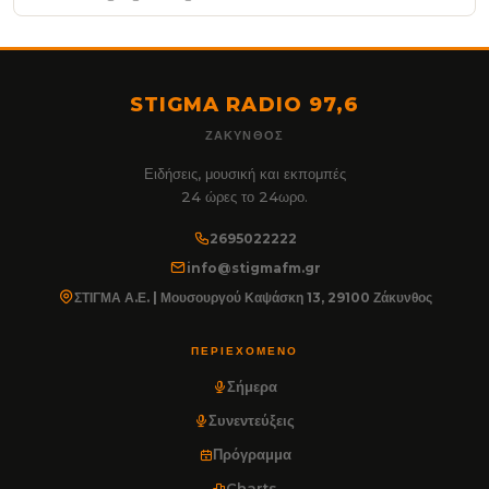
STIGMA RADIO 97,6
ΖΆΚΥΝΘΟΣ
Ειδήσεις, μουσική και εκπομπές
24 ώρες το 24ωρο.
2695022222
info@stigmafm.gr
ΣΤΙΓΜΑ Α.Ε. | Μουσουργού Καψάσκη 13, 29100 Ζάκυνθος
ΠΕΡΙΕΧΌΜΕΝΟ
Σήμερα
Συνεντεύξεις
Πρόγραμμα
Charts