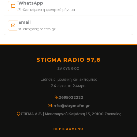
WhatsApp
Στείλτε κείμενο ή φωνητικό μήνυμα
Email
studio@stigmafm.gr
STIGMA RADIO 97,6
ΖΆΚΥΝΘΟΣ
Ειδήσεις, μουσική και εκπομπές
24 ώρες το 24ωρο.
2695022222
info@stigmafm.gr
ΣΤΙΓΜΑ Α.Ε. | Μουσουργού Καψάσκη 13, 29100 Ζάκυνθος
ΠΕΡΙΕΧΌΜΕΝΟ