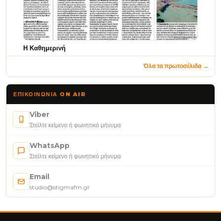
Η Καθημερινή
Όλα τα πρωτοσέλιδα →
ΕΠΙΚΟΙΝΩΝΊΑ ON AIR
Viber
Στείλτε κείμενο ή φωνητικό μήνυμα
WhatsApp
Στείλτε κείμενο ή φωνητικό μήνυμα
Email
studio@stigmafm.gr