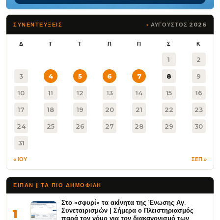
ΑΥΓΟΥΣΤΟΣ 2026
ΣΥΝΕΝΤΕΥΞΕΙΣ
Δ
Τ
Τ
Π
Π
Σ
Κ
1
2
3
4
5
6
7
8
9
10
11
12
13
14
15
16
17
18
19
20
21
22
23
24
25
26
27
28
29
30
31
« ΙΟΥ
ΣΕΠ »
ΕΙΠΑΝ | ΤΑ ΠΙΟ ΔΗΜΟΦΙΛΉ
Στο «σφυρί» τα ακίνητα της Ένωσης Αγ.
Συνεταιρισμών | Σήμερα ο Πλειστηριασμός
1
παρά τον νόμο για τον διακανονισμό των