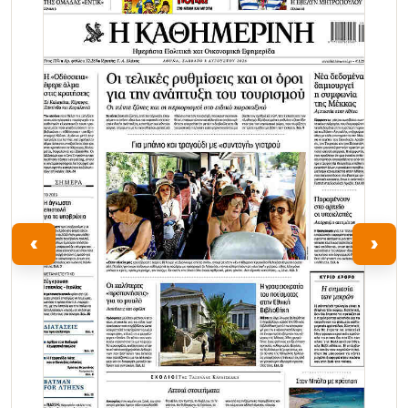
Τα Νέα
‹
›