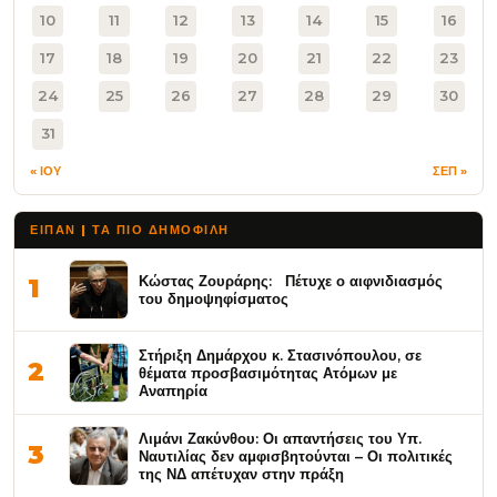
10
11
12
13
14
15
16
17
18
19
20
21
22
23
24
25
26
27
28
29
30
31
« ΙΟΥ
ΣΕΠ »
ΕΙΠΑΝ | ΤΑ ΠΙΟ ΔΗΜΟΦΙΛΉ
Κώστας Ζουράρης: Πέτυχε ο αιφνιδιασμός
1
του δημοψηφίσματος
Στήριξη Δημάρχου κ. Στασινόπουλου, σε
2
θέματα προσβασιμότητας Ατόμων με
Αναπηρία
Λιμάνι Ζακύνθου: Οι απαντήσεις του Υπ.
3
Ναυτιλίας δεν αμφισβητούνται – Οι πολιτικές
της ΝΔ απέτυχαν στην πράξη