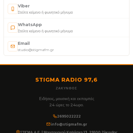
Viber
Στείλτε κείμενο ή φωνητικό μήνυμα
WhatsApp
Στείλτε κείμενο ή φωνητικό μήνυμα
Email
studio@stigmafm.gr
STIGMA RADIO 97,6
ΖΆΚΥΝΘΟΣ
Ειδήσεις, μουσική και εκπομπές
24 ώρες το 24ωρο.
2695022222
info@stigmafm.gr
ΣΤΙΓΜΑ Α.Ε. | Μουσουργού Καψάσκη 13, 29100 Ζάκυνθος