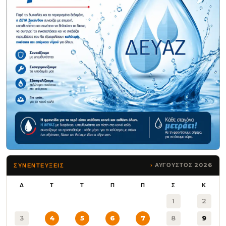
ΑΥΓΟΥΣΤΟΣ 2026
ΣΥΝΕΝΤΕΥΞΕΙΣ
Δ
Τ
Τ
Π
Π
Σ
Κ
1
2
3
4
5
6
7
8
9