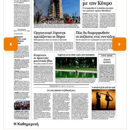
‹
›
Η Καθημερινή