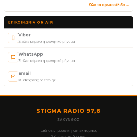
Όλα τα πρωτοσέλιδα →
ΕΠΙΚΟΙΝΩΝΊΑ ON AIR
Viber
Στείλτε κείμενο ή φωνητικό μήνυμα
WhatsApp
Στείλτε κείμενο ή φωνητικό μήνυμα
Email
studio@stigmafm.gr
STIGMA RADIO 97,6
ΖΆΚΥΝΘΟΣ
Ειδήσεις, μουσική και εκπομπές
24 ώρες το 24ωρο.