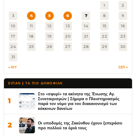
1
2
3
4
5
6
7
8
9
10
11
12
13
14
15
16
17
18
19
20
21
22
23
24
25
26
27
28
29
30
31
« ΙΟΥ
ΣΕΠ »
ΕΙΠΑΝ | ΤΑ ΠΙΟ ΔΗΜΟΦΙΛΉ
Στο «σφυρί» τα ακίνητα της Ένωσης Αγ.
Συνεταιρισμών | Σήμερα ο Πλειστηριασμός
1
παρά τον νόμο για τον διακανονισμό των
κόκκινων δανείων
Οι υποδομές της Ζακύνθου έχουν ξεπεράσει
2
προ πολλού τα όριά τους