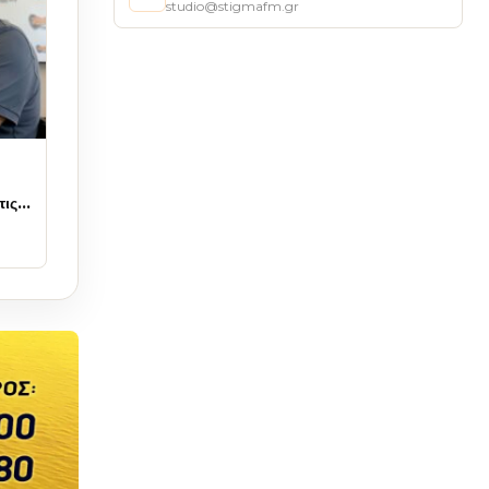
studio@stigmafm.gr
τις