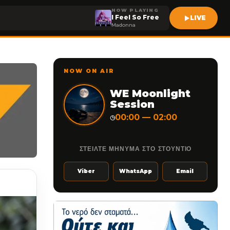
NOW PLAYING
I Feel So Free
LIVE
Madonna
NOW ON AIR
WE Moonlight
Session
00:00 — 02:00
◷
ΣΤΕΙΛΤΕ ΜΗΝΥΜΑ ΣΤΟ ΣΤΟΥΝΤΙΟ
Viber
WhatsApp
Email