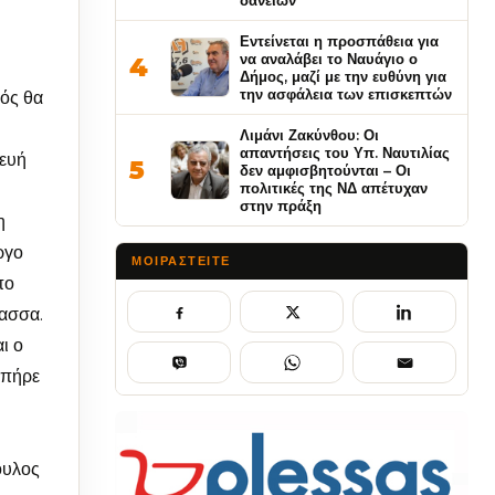
δανείων
Εντείνεται η προσπάθεια για
να αναλάβει το Ναυάγιο ο
4
Δήμος, μαζί με την ευθύνη για
την ασφάλεια των επισκεπτών
ός θα
Λιμάνι Ζακύνθου: Οι
απαντήσεις του Υπ. Ναυτιλίας
κευή
5
δεν αμφισβητούνται – Οι
πολιτικές της ΝΔ απέτυχαν
στην πράξη
η
ργο
ΜΟΙΡΑΣΤΕΊΤΕ
πο
λασσα.
ι ο
 πήρε
ουλος