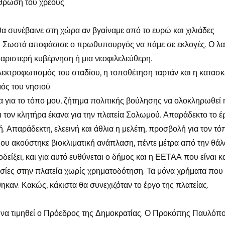
θρωση του χρέους.
α συνέβαινε στη χώρα αν βγαίναμε από το ευρώ και χιλιάδες
 Σωστά αποφάσισε ο πρωθυπουργός να πάμε σε εκλογές. Ο λα
 αριστερή κυβέρνηση ή μια νεοφιλελεύθερη.
λεκτροφωτισμός του σταδίου, η τοποθέτηση ταρτάν και η κατασ
ός του νησιού.
 για το τόπο μου, ζήτημα πολιτικής βούλησης να ολοκληρωθεί 
ι τον κλητήρα έκανα για την πλατεία Σολωμού. Απαράδεκτο το έ
Απαράδεκτη, ελεεινή και άθλια η μελέτη, προσβολή για τον τό
Που ακούστηκε βιοκλιματική ανάπλαση, πέντε μέτρα από την θά
είξει, και για αυτό ευθύνεται ο δήμος και η ΕΕΤΑΑ που είναι κα
ασίες στην πλατεία χωρίς χρηματοδότηση. Τα μόνα χρήματα που
καν. Κακώς, κάκιστα θα συνεχιζόταν το έργο της πλατείας.
 να τιμηθεί ο Πρόεδρος της Δημοκρατίας. Ο Προκόπης Παυλόπ