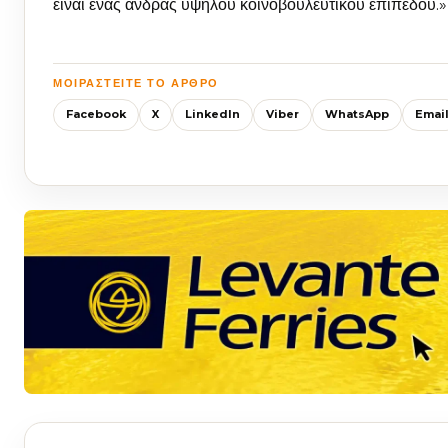
είναι ένας άνδρας υψηλού κοινοβουλευτικού επιπέδου.»
ΜΟΙΡΑΣΤΕΊΤΕ ΤΟ ΆΡΘΡΟ
Facebook
X
LinkedIn
Viber
WhatsApp
Emai