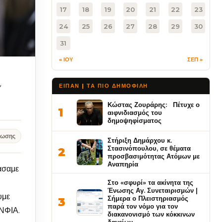
17
18
19
20
21
22
23
24
25
26
27
28
29
30
31
« ΙΟΥ
ΣΕΠ »
ι
ΕΙΠΑΝ | ΤΑ ΠΙΟ ΔΗΜΟΦΙΛΉ
Κώστας Ζουράρης: Πέτυχε ο
1
αιφνιδιασμός του
δημοψηφίσματος
νωσης
Στήριξη Δημάρχου κ.
Στασινόπουλου, σε θέματα
2
προσβασιμότητας Ατόμων με
Αναπηρία
άσαμε
Στο «σφυρί» τα ακίνητα της
Ένωσης Αγ. Συνεταιρισμών |
υμε
Σήμερα ο Πλειστηριασμός
3
παρά τον νόμο για τον
ΝΦΙΑ.
διακανονισμό των κόκκινων