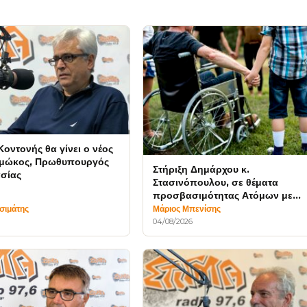
Κοντονής θα γίνει ο νέος
Πρωθυπουργός
Στήριξη Δημάρχου κ.
σίας
Στασινόπουλου, σε θέματα
προσβασιμότητας Ατόμων με
Αναπηρία
σιμάτης
Μάριος Μπενίσης
04/08/2026