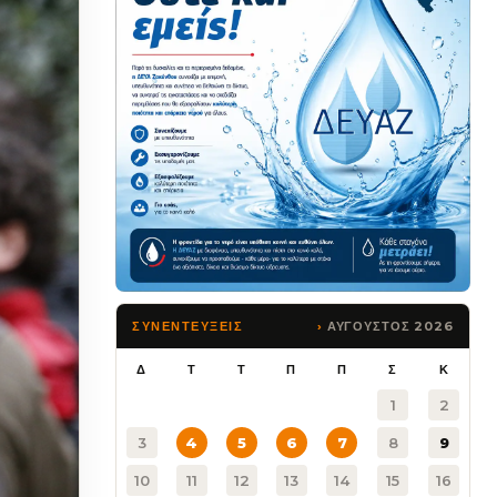
ΑΥΓΟΥΣΤΟΣ 2026
ΣΥΝΕΝΤΕΥΞΕΙΣ
Δ
Τ
Τ
Π
Π
Σ
Κ
1
2
3
4
5
6
7
8
9
10
11
12
13
14
15
16