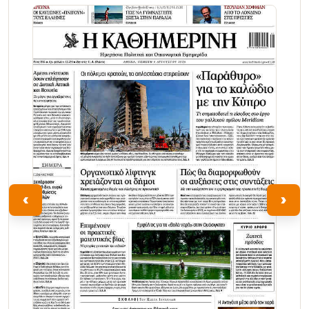
Τα Νέα
‹
›