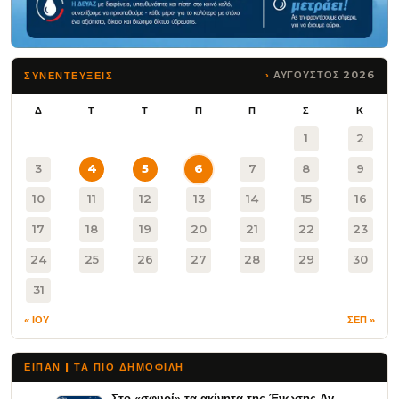
ΑΥΓΟΥΣΤΟΣ 2026
ΣΥΝΕΝΤΕΥΞΕΙΣ
Δ
Τ
Τ
Π
Π
Σ
Κ
1
2
3
4
5
6
7
8
9
10
11
12
13
14
15
16
17
18
19
20
21
22
23
24
25
26
27
28
29
30
31
« ΙΟΥ
ΣΕΠ »
ΕΙΠΑΝ | ΤΑ ΠΙΟ ΔΗΜΟΦΙΛΉ
Στο «σφυρί» τα ακίνητα της Ένωσης Αγ.