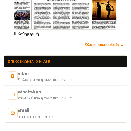
Η Καθημερινή
Όλα τα πρωτοσέλιδα →
ΕΠΙΚΟΙΝΩΝΊΑ ON AIR
Viber
Στείλτε κείμενο ή φωνητικό μήνυμα
WhatsApp
Στείλτε κείμενο ή φωνητικό μήνυμα
Email
studio@stigmafm.gr