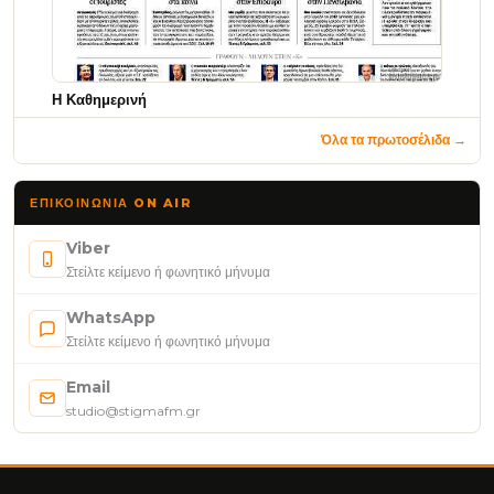
Η Καθημερινή
Όλα τα πρωτοσέλιδα →
ΕΠΙΚΟΙΝΩΝΊΑ ON AIR
Viber
Στείλτε κείμενο ή φωνητικό μήνυμα
WhatsApp
Στείλτε κείμενο ή φωνητικό μήνυμα
Email
studio@stigmafm.gr