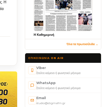
ς. Η
ία
Η Καθημερινή
Όλα τα πρωτοσέλιδα →
ΕΠΙΚΟΙΝΩΝΊΑ ON AIR
Viber
Στείλτε κείμενο ή φωνητικό μήνυμα
WhatsApp
Στείλτε κείμενο ή φωνητικό μήνυμα
Email
studio@stigmafm.gr