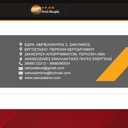
ON AIR
Από Νωρίς