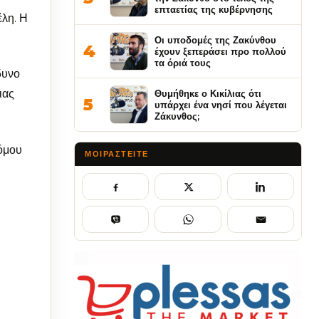
επταετίας της κυβέρνησης
έλη. Η
Οι υποδομές της Ζακύνθου
4
έχουν ξεπεράσει προ πολλού
τα όριά τους
δυνο
ιας
Θυμήθηκε ο Κικίλιας ότι
5
υπάρχει ένα νησί που λέγεται
Ζάκυνθος;
Νόμου
ΜΟΙΡΑΣΤΕΊΤΕ