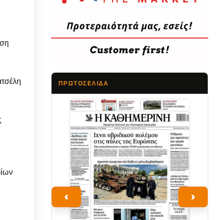
εση
ατσέλη
ΠΡΩΤΟΣΈΛΙΔΑ
Τα Νέα
ς
ρίων
‹
›