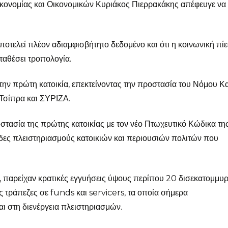
κονομίας και Οικονομικών Κυριάκος Πιερρακάκης απέφευγε να
οτελεί πλέον αδιαμφισβήτητο δεδομένο και ότι η κοινωνική πί
ταθέσει τροπολογία.
την πρώτη κατοικία, επεκτείνοντας την προστασία του Νόμου Κ
 Τσίπρα και ΣΥΡΙΖΑ.
στασία της πρώτης κατοικίας με τον νέο Πτωχευτικό Κώδικα τη
άδες πλειστηριασμούς κατοικιών και περιουσιών πολιτών που
», παρείχαν κρατικές εγγυήσεις ύψους περίπου 20 δισεκατομμυ
ς τράπεζες σε funds και servicers, τα οποία σήμερα
ι στη διενέργεια πλειστηριασμών.