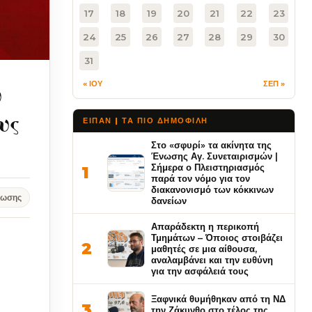
17
18
19
20
21
22
23
24
25
26
27
28
29
30
31
« ΙΟΥ
ΣΕΠ »
υ
υς
ΕΙΠΑΝ | ΤΑ ΠΙΟ ΔΗΜΟΦΙΛΉ
Στο «σφυρί» τα ακίνητα της
Ένωσης Αγ. Συνεταιρισμών |
Σήμερα ο Πλειστηριασμός
1
παρά τον νόμο για τον
διακανονισμό των κόκκινων
νωσης
δανείων
Απαράδεκτη η περικοπή
Τμημάτων – Όποιος στοιβάζει
2
μαθητές σε μια αίθουσα,
αναλαμβάνει και την ευθύνη
για την ασφάλειά τους
Ξαφνικά θυμήθηκαν από τη ΝΔ
3
την Ζάκυνθο στο τέλος της