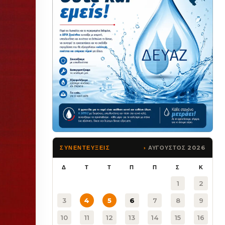
ΑΥΓΟΥΣΤΟΣ 2026
ΣΥΝΕΝΤΕΥΞΕΙΣ
Δ
Τ
Τ
Π
Π
Σ
Κ
1
2
3
4
5
6
7
8
9
10
11
12
13
14
15
16