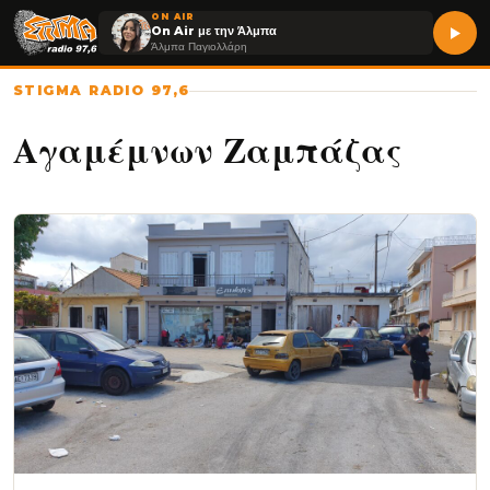
ON AIR
On Air με την Άλμπα
Άλμπα Παγιολλάρη
STIGMA RADIO 97,6
Αγαμέμνων Ζαμπάζας