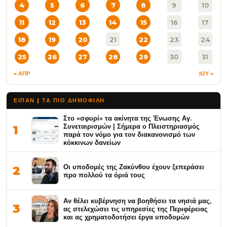
4
5
6
7
8
9
10
11
12
13
14
15
16
17
18
19
20
21
22
23
24
25
26
27
28
29
30
31
« ΑΠΡ
ΙΟΥ »
ΕΙΠΑΝ | ΤΑ ΠΙΟ ΔΗΜΟΦΙΛΉ
Στο «σφυρί» τα ακίνητα της Ένωσης Αγ.
Συνεταιρισμών | Σήμερα ο Πλειστηριασμός
1
παρά τον νόμο για τον διακανονισμό των
κόκκινων δανείων
Οι υποδομές της Ζακύνθου έχουν ξεπεράσει
2
προ πολλού τα όριά τους
Αν θέλει κυβέρνηση να βοηθήσει τα νησιά μας,
3
ας στελεχώσει τις υπηρεσίες της Περιφέρειας
και ας χρηματοδοτήσει έργα υποδομών