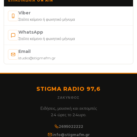
ΕΠΙΚΟΙΝΩΝΊΑ ON AIR
Viber
Στείλτε κείμενο ή φωνητικό μήνυμα
WhatsApp
Στείλτε κείμενο ή φωνητικό μήνυμα
Email
studio@stigmafm.gr
STIGMA RADIO 97,6
ΖΆΚΥΝΘΟΣ
Ειδήσεις, μουσική και εκπομπές
24 ώρες το 24ωρο.
2695022222
info@stigmafm.gr