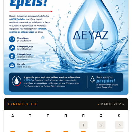
ΜΑΙΟΣ 2026
ΣΥΝΕΝΤΕΥΞΕΙΣ
Δ
Τ
Τ
Π
Π
Σ
Κ
1
2
3