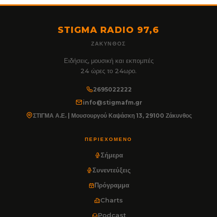
STIGMA RADIO 97,6
ΖΆΚΥΝΘΟΣ
Ειδήσεις, μουσική και εκπομπές
24 ώρες το 24ωρο.
2695022222
info@stigmafm.gr
ΣΤΙΓΜΑ Α.Ε. | Μουσουργού Καψάσκη 13, 29100 Ζάκυνθος
ΠΕΡΙΕΧΌΜΕΝΟ
Σήμερα
Συνεντεύξεις
Πρόγραμμα
Charts
Podcast