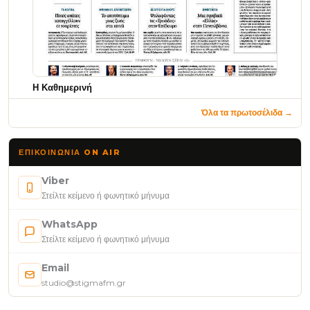
Η Καθημερινή
Όλα τα πρωτοσέλιδα →
ΕΠΙΚΟΙΝΩΝΊΑ ON AIR
Viber
Στείλτε κείμενο ή φωνητικό μήνυμα
WhatsApp
Στείλτε κείμενο ή φωνητικό μήνυμα
Email
studio@stigmafm.gr