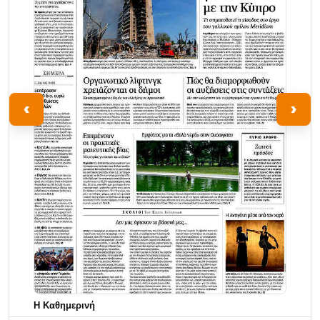
‹
›
Η Καθημερινή