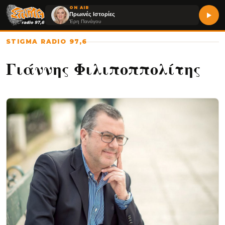
ON AIR
Πρωινές Ιστορίες
Έρη Πανάγου
STIGMA RADIO 97,6
Γιάννης Φιλιποππολίτης