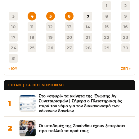
1
2
3
4
5
6
7
8
9
10
11
12
13
14
15
16
17
18
19
20
21
22
23
24
25
26
27
28
29
30
31
« ΙΟΥ
ΣΕΠ »
ΕΙΠΑΝ | ΤΑ ΠΙΟ ΔΗΜΟΦΙΛΉ
Στο «σφυρί» τα ακίνητα της Ένωσης Αγ.
Συνεταιρισμών | Σήμερα ο Πλειστηριασμός
1
παρά τον νόμο για τον διακανονισμό των
κόκκινων δανείων
Οι υποδομές της Ζακύνθου έχουν ξεπεράσει
2
προ πολλού τα όριά τους