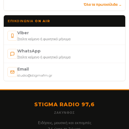
Όλα τα πρωτοσέλιδα →
ΕΠΙΚΟΙΝΩΝΊΑ ON AIR
Viber
Στείλτε κείμενο ή φωνητικό μήνυμα
WhatsApp
Στείλτε κείμενο ή φωνητικό μήνυμα
Email
studio@stigmafm.gr
STIGMA RADIO 97,6
ΖΆΚΥΝΘΟΣ
Ειδήσεις, μουσική και εκπομπές
24 ώρες το 24ωρο.