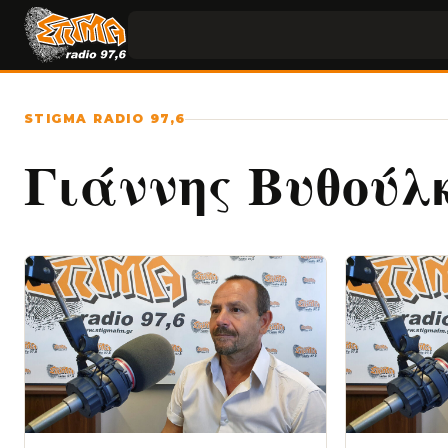
STIGMA RADIO 97,6
Γιάννης Βυθούλ