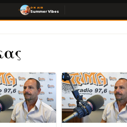
ON AIR
Summer Vibes
κας