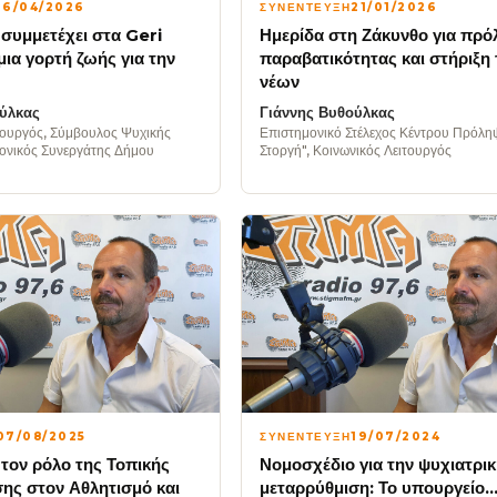
16/04/2026
ΣΥΝΕΝΤΕΥΞΗ
21/01/2026
συμμετέχει στα Geri
Ημερίδα στη Ζάκυνθο για πρ
ια γορτή ζωής για την
παραβατικότητας και στήριξη
νέων
ύλκας
Γιάννης Βυθούλκας
τουργός, Σύμβουλος Ψυχικής
Επιστημονικό Στέλεχος Κέντρου Πρόλη
μονικός Συνεργάτης Δήμου
Στοργή", Κοινωνικός Λειτουργός
07/08/2025
ΣΥΝΕΝΤΕΥΞΗ
19/07/2024
 τον ρόλο της Τοπικής
Νομοσχέδιο για την ψυχιατρι
ης στον Αθλητισμό και
μεταρρύθμιση: Το υπουργείο