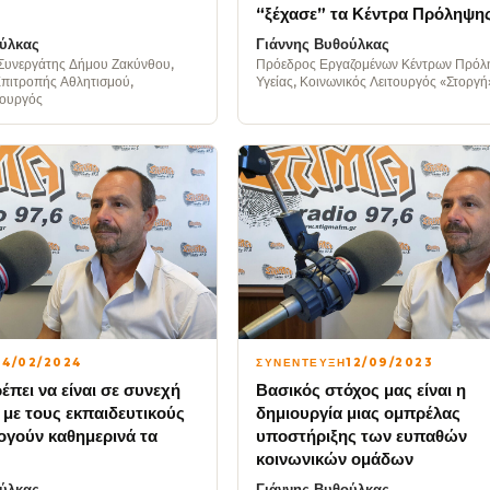
“ξέχασε” τα Κέντρα Πρόληψη
ύλκας
Γιάννης Βυθούλκας
Συνεργάτης Δήμου Ζακύνθου,
Πρόεδρος Εργαζομένων Κέντρων Πρό
πιτροπής Αθλητισμού,
Υγείας, Κοινωνικός Λειτουργός «Στοργή
τουργός
14/02/2024
ΣΥΝΕΝΤΕΥΞΗ
12/09/2023
έπει να είναι σε συνεχή
Βασικός στόχος μας είναι η
 με τους εκπαιδευτικούς
δημιουργία μιας ομπρέλας
λογούν καθημερινά τα
υποστήριξης των ευπαθών
κοινωνικών ομάδων
ύλκας
Γιάννης Βυθούλκας