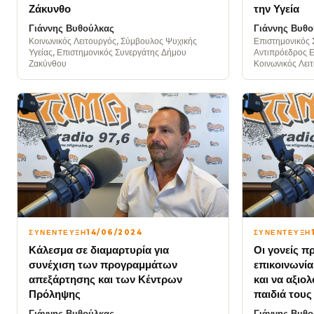
Ζάκυνθο
την Υγεία
Γιάννης Βυθούλκας
Γιάννης Βυθο
Κοινωνικός Λειτουργός, Σύμβουλος Ψυχικής
Επιστημονικός 
Υγείας, Επιστημονικός Συνεργάτης Δήμου
Αντιπρόεδρος Ε
Ζακύνθου
Κοινωνικός Λει
ΣΥΝΕΝΤΕΥΞΗ
14/06/2024
ΣΥΝΕΝΤΕΥΞΗ
Κάλεσμα σε διαμαρτυρία για
Οι γονείς πρ
συνέχιση των προγραμμάτων
επικοινωνία
απεξάρτησης και των Κέντρων
και να αξιο
Πρόληψης
παιδιά τους
Γιάννης Βυθούλκας
Γιάννης Βυθο