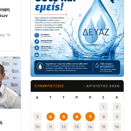
όληψη
 των
ψης "Η
ΑΥΓΟΥΣΤΟΣ 2026
ΣΥΝΕΝΤΕΥΞΕΙΣ
Δ
Τ
Τ
Π
Π
Σ
Κ
1
2
3
4
5
6
7
8
9
κή
10
11
12
13
14
15
16
…