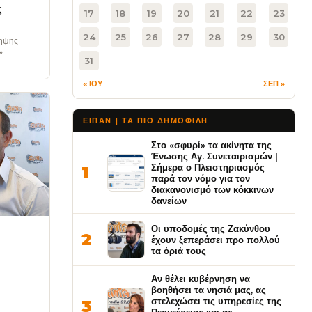
ς
17
18
19
20
21
22
23
24
25
26
27
28
29
30
ληψης
»
31
« ΙΟΥ
ΣΕΠ »
ΕΙΠΑΝ | ΤΑ ΠΙΟ ΔΗΜΟΦΙΛΉ
Στο «σφυρί» τα ακίνητα της
Ένωσης Αγ. Συνεταιρισμών |
Σήμερα ο Πλειστηριασμός
1
παρά τον νόμο για τον
διακανονισμό των κόκκινων
δανείων
Οι υποδομές της Ζακύνθου
2
έχουν ξεπεράσει προ πολλού
τα όριά τους
Αν θέλει κυβέρνηση να
βοηθήσει τα νησιά μας, ας
στελεχώσει τις υπηρεσίες της
3