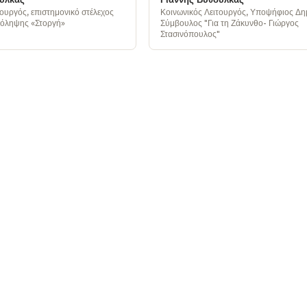
ουργός, επιστημονικό στέλεχος
Κοινωνικός Λειτουργός, Υποψήφιος Δη
ρόληψης «Στοργή»
Σύμβουλος "Για τη Ζάκυνθο- Γιώργος
Στασινόπουλος"