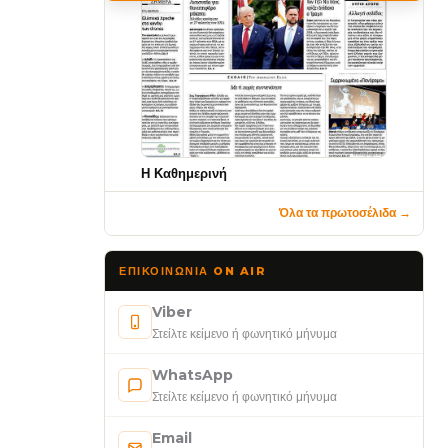
Η Καθημερινή
Όλα τα πρωτοσέλιδα →
ΕΠΙΚΟΙΝΩΝΊΑ ON AIR
Viber
Στείλτε κείμενο ή φωνητικό μήνυμα
WhatsApp
Στείλτε κείμενο ή φωνητικό μήνυμα
Email