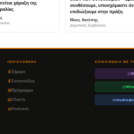
τείται χάραξη της
συνθέσουμε, υποσχόμαστε ότι
ραλίας
επιδιώξουμε στην πράξη
ης
Νίκος Ακτύπης
βουλος
Δημοτικός Σύμβουλος
ΠΕΡΙΕΧΌΜΕΝΟ
ΕΠΙΚΟΙΝΩΝΊΑ ΜΕ 
Σήμερα
V
Συνεντεύξεις
Wha
Πρόγραμμα
Charts
studio@s
Podcast