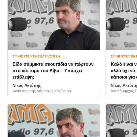
ΣΥΝΕΝΤΕΥΞΗ
25/11/2024
ΣΥΝΕΝΤΕΥΞΗ
Είδα σύμμικτα σκουπίδια να πέφτουν
Καλό είναι ν
στο κύτταρο του Λίβα – Υπάρχει
αλλά όχι να
επίβλεψη;
κάποιοι για
Νίκος Ακτύπης
Νίκος Ακτύπ
Αναπληρωτής Δήμαρχος Ζακύνθου
Αντιδήμαρχος Π