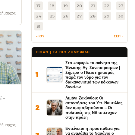
17
18
19
20
21
22
23
 Δήμαρχος
24
25
26
27
28
29
30
31
« ΙΟΥ
ΣΕΠ »
ΕΙΠΑΝ | ΤΑ ΠΙΟ ΔΗΜΟΦΙΛΉ
Στο «σφυρί» τα ακίνητα της
Ένωσης Αγ. Συνεταιρισμών |
Σήμερα ο Πλειστηριασμός
1
παρά τον νόμο για τον
διακανονισμό των κόκκινων
δανείων
ί –
Λιμάνι Ζακύνθου: Οι
απαντήσεις του Υπ. Ναυτιλίας
2
δεν αμφισβητούνται – Οι
πολιτικές της ΝΔ απέτυχαν
στην πράξη
 Δήμαρχος
Εντείνεται η προσπάθεια για
να αναλάβει το Ναυάγιο ο