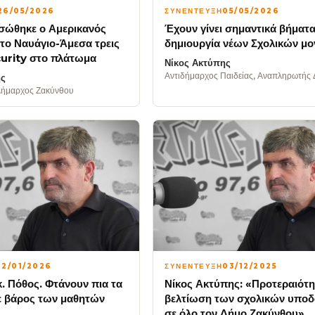
ΣΥΝΕΝΤΕΥΞΗ
05/05/2026
26/05/2026
Έχουν γίνει σημαντικά βήματα
σώθηκε ο Αμερικανός
δημιουργία νέων Σχολικών μ
το Ναυάγιο-Άμεσα τρεις
curity στο πλάτωμα
Νίκος Ακτύπης
Αντιδήμαρχος Παιδείας, Αναπληρωτής
ης
ήμαρχος Ζακύνθου
12/01/2026
ΣΥΝΕΝΤΕΥΞΗ
03/12/2025
κ. Πόθος. Φτάνουν πια τα
Νίκος Ακτύπης: «Προτεραιότη
ε βάρος των μαθητών
βελτίωση των σχολικών υπο
σε όλο τον Δήμο Ζακύνθου»