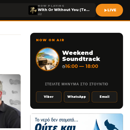
NOW PLAYING
With Or Without You (Teemid Edit)
LIVE
U2
NOW ON AIR
Weekend
Soundtrack
16:00 — 18:00
◷
ΣΤΕΙΛΤΕ ΜΗΝΥΜΑ ΣΤΟ ΣΤΟΥΝΤΙΟ
Viber
WhatsApp
Email