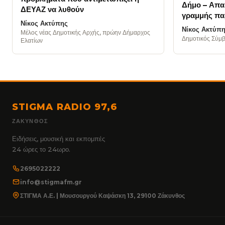
Δήμο – Απαι
ΔΕΥΑΖ να λυθούν
γραμμής πα
Νίκος Ακτύπης
Νίκος Ακτύπ
Μέλος νέας Δημοτικής Αρχής, πρώην Δήμαρχος
Δημοτικός Σύμ
Ελατίων
STIGMA RADIO 97,6
ΖΆΚΥΝΘΟΣ
Ειδήσεις, μουσική και εκπομπές
24 ώρες το 24ωρο.
2695022222
info@stigmafm.gr
ΣΤΙΓΜΑ Α.Ε. | Μουσουργού Καψάσκη 13, 29100 Ζάκυνθος