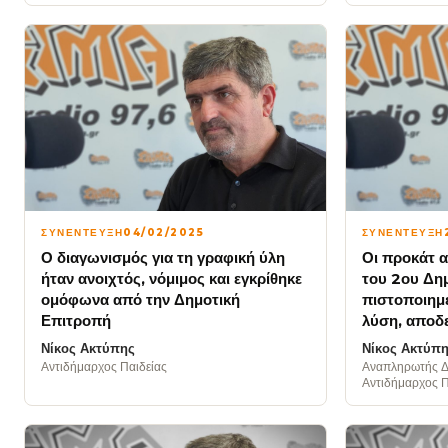
ΣΥΝΕΝΤΕΥΞΗ
04/02/2025
ΣΥΝΕΝΤΕΥΞΗ
Ο διαγωνισμός για τη γραφική ύλη
Οι προκάτ α
ήταν ανοιχτός, νόμιμος και εγκρίθηκε
του 2ου Δημ
ομόφωνα από την Δημοτική
πιστοποιημέ
Επιτροπή
λύση, αποδε
Νίκος Ακτύπης
Νίκος Ακτύπ
Αντιδήμαρχος Παιδείας
Αναπληρωτής Δ
Αντιδήμαρχος Π