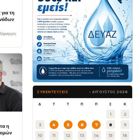
 για τη
ονάδων
 Δήμαρχος
ΑΥΓΟΥΣΤΟΣ 2026
ΣΥΝΕΝΤΕΥΞΕΙΣ
Δ
Τ
Τ
Π
Π
Σ
Κ
1
2
3
4
5
6
7
8
9
τα η
δομών
10
11
12
13
14
15
16