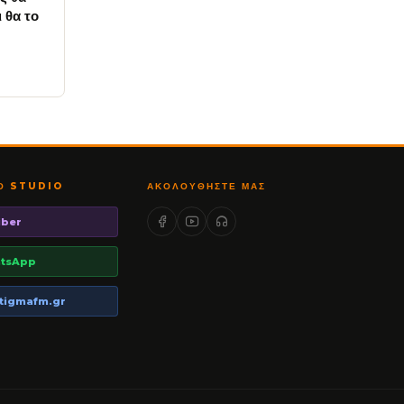
 θα το
ΤΟ STUDIO
ΑΚΟΛΟΥΘΉΣΤΕ ΜΑΣ
iber
tsApp
tigmafm.gr