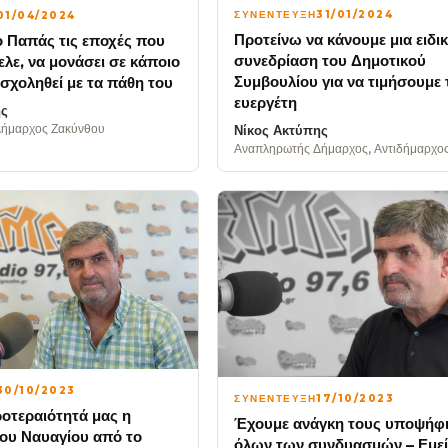
ΣΥΝΕΝΤΕΥΞΗ
31/01/2024
01/04/2024
Προτείνω να κάνουμε μια ειδι
ο Παπάς τις εποχές που
συνεδρίαση του Δημοτικού
ελε, να μονάσει σε κάποιο
Συμβουλίου για να τιμήσουμε 
ασχοληθεί με τα πάθη του
ευεργέτη
ης
ήμαρχος Ζακύνθου
Νίκος Ακτύπης
Αναπληρωτής Δήμαρχος, Αντιδήμαρχος
30/10/2023
ΣΥΝΕΝΤΕΥΞΗ
17/10/2023
οτεραιότητά μας η
Έχουμε ανάγκη τους υποψήφ
του Ναυαγίου από το
όλων των συνδυασμών – Εμεί