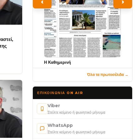
‹
›
αστεί,
 της
Η Καθημερινή
Όλα τα πρωτοσέλιδα →
ΕΠΙΚΟΙΝΩΝΊΑ ON AIR
Viber
Στείλτε κείμενο ή φωνητικό μήνυμα
WhatsApp
Στείλτε κείμενο ή φωνητικό μήνυμα