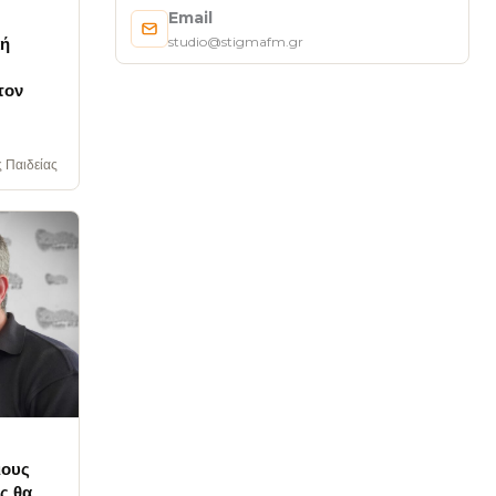
Email
studio@stigmafm.gr
κή
τον
 Παιδείας
ιους
ς θα