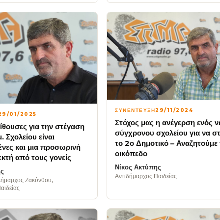
ΣΥΝΕΝΤΕΥΞΗ
29/11/2024
29/01/2025
Στόχος μας η ανέγερση ενός ν
ίθουσες για την στέγαση
σύγχρονου σχολείου για να σ
. Σχολείου είναι
το 2ο Δημοτικό – Αναζητούμε
νες και μια προσωρινή
οικόπεδο
κτή από τους γονείς
Νίκος Ακτύπης
ης
Αντιδήμαρχος Παιδείας
ήμαρχος Ζακύνθου,
αιδείας