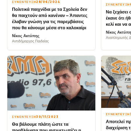
ΣΥΝΕΝΤΕΥΞΗ
28/06/2024
ΣΥΝΕΝΤΕΥΞΗ
Πολιτικά παιχνίδια με τα Σχολεία δεν
Να ξεχάσει 
θα παιχτούν από κανέναν – Άπαντες
έκανε ότι ήθ
έλαβαν γνώση για τις παρεμβάσεις
κελί και να 
που θα κάνουμε μέσα στο καλοκαίρι
Νίκος Ακτύπ
Νίκος Ακτύπης
Αναπληρωτής Δ
Αντιδήμαρχος Παιδείας
ΣΥΝΕΝΤΕΥΞΗ
ΣΥΝΕΝΤΕΥΞΗ
30/11/2023
Αποτελεί πρ
Θα βάλουμε πλάτη ώστε τα
διαχείριση 
προβλήματα που αντιμετωπίζει η