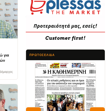
ώ για
ΠΡΩΤΟΣΈΛΙΔΑ
σών
Τα Νέα
 Δήμαρχος