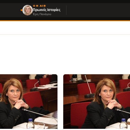
ON AIR
Πρωινές Ιστορίες
Έρη Πανάγου
η