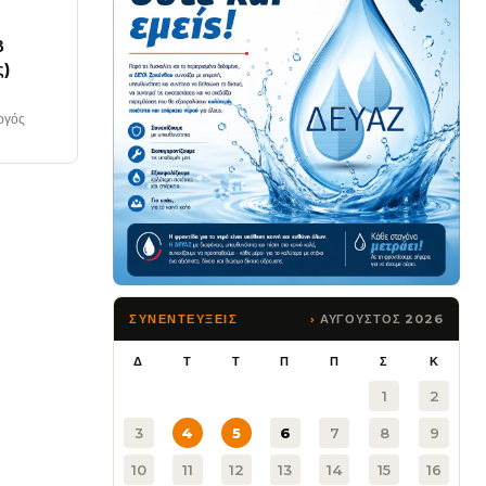
Β
ς)
ργός
ΑΥΓΟΥΣΤΟΣ 2026
ΣΥΝΕΝΤΕΥΞΕΙΣ
Δ
Τ
Τ
Π
Π
Σ
Κ
1
2
3
4
5
6
7
8
9
10
11
12
13
14
15
16