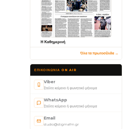
Η Καθημερινή
Όλα τα πρωτοσέλιδα →
ΕΠΙΚΟΙΝΩΝΊΑ ON AIR
Viber
Στείλτε κείμενο ή φωνητικό μήνυμα
WhatsApp
Στείλτε κείμενο ή φωνητικό μήνυμα
Email
studio@stigmafm.gr