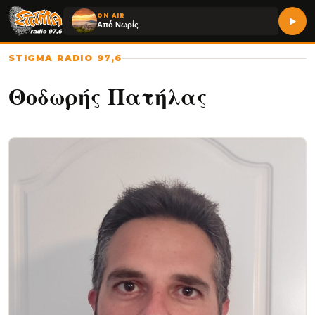
ON AIR
Από Νωρίς
STIGMA RADIO 97,6
Θοδωρής Πατήλας