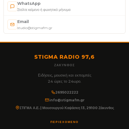
WhatsApp
Στείλτε κείμενο ή φωνητικό μήνυμα
Email
studio@stigmafm.gr
STIGMA RADIO 97,6
ΖΆΚΥΝΘΟΣ
Ειδήσεις, μουσική και εκπομπές
24 ώρες το 24ωρο.
2695022222
info@stigmafm.gr
ΣΤΙΓΜΑ Α.Ε. | Μουσουργού Καψάσκη 13, 29100 Ζάκυνθος
ΠΕΡΙΕΧΌΜΕΝΟ