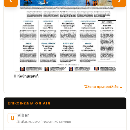
‹
›
Η Καθημερινή
Όλα τα πρωτοσέλιδα →
ΕΠΙΚΟΙΝΩΝΊΑ ON AIR
Viber
Στείλτε κείμενο ή φωνητικό μήνυμα