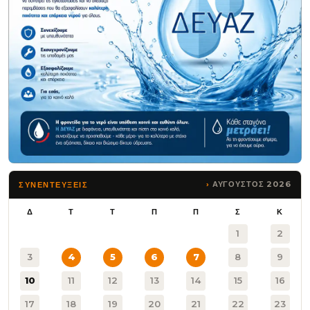
ΑΥΓΟΥΣΤΟΣ 2026
ΣΥΝΕΝΤΕΥΞΕΙΣ
Δ
Τ
Τ
Π
Π
Σ
Κ
1
2
3
4
5
6
7
8
9
10
11
12
13
14
15
16
17
18
19
20
21
22
23