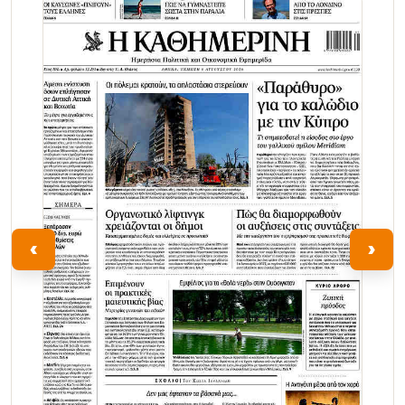
Τα Νέα
‹
›