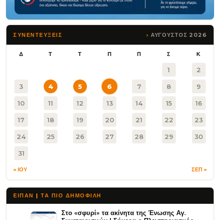
ΑΥΓΟΥΣΤΟΣ 2026
ΣΥΝΕΝΤΕΥΞΕΙΣ
Δ
Τ
Τ
Π
Π
Σ
Κ
1
2
3
4
5
6
7
8
9
10
11
12
13
14
15
16
17
18
19
20
21
22
23
24
25
26
27
28
29
30
31
« ΙΟΥ
ΣΕΠ »
ΕΙΠΑΝ | ΤΑ ΠΙΟ ΔΗΜΟΦΙΛΉ
Στο «σφυρί» τα ακίνητα της Ένωσης Αγ.