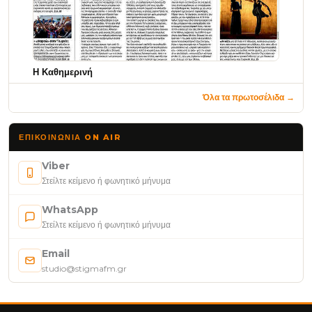
Η Καθημερινή
Όλα τα πρωτοσέλιδα →
ΕΠΙΚΟΙΝΩΝΊΑ ON AIR
Viber
Στείλτε κείμενο ή φωνητικό μήνυμα
WhatsApp
Στείλτε κείμενο ή φωνητικό μήνυμα
Email
studio@stigmafm.gr