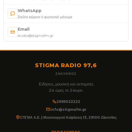
WhatsApp
Στείλτε κείμενο ή φωνητικό μήνυμα
Email
studio@stigmafm.gr
STIGMA RADIO 97,6
ΖΆΚΥΝΘΟΣ
Ειδήσεις, μουσική και εκπομπές
24 ώρες το 24ωρο.
2695022222
info@stigmafm.gr
ΣΤΙΓΜΑ Α.Ε. | Μουσουργού Καψάσκη 13, 29100 Ζάκυνθος
ΠΕΡΙΕΧΌΜΕΝΟ