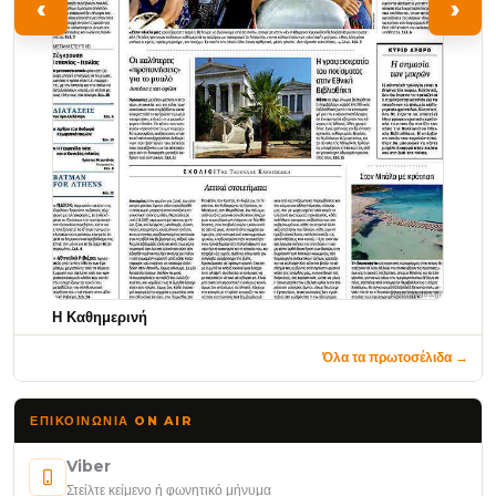
‹
›
Η Καθημερινή
Όλα τα πρωτοσέλιδα →
ΕΠΙΚΟΙΝΩΝΊΑ ON AIR
Viber
Στείλτε κείμενο ή φωνητικό μήνυμα