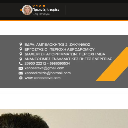
ON AIR
Πρωινές Ιστορίες
Έρη Πανάγου