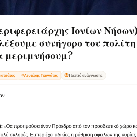
ριφερειάρχης Ιονίων Νήσων)
έξουμε συνήγορο του πολίτη
α μεριμνήσουμ?
⏱
1 λεπτό ανάγνωσης
ιατσάτος
#Λευτέρης Γιαννάτος
αν:
:
«Θα προτιμούσα έναν Πρόεδρο από τον προοδευτικό χώρο κα
λύ σκληρές. Εμπεριέχει αδικίες η ρύθμιση οφειλών της κυρίας