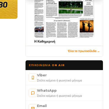
Η Καθημερινή
Όλα τα πρωτοσέλιδα →
ΕΠΙΚΟΙΝΩΝΊΑ ON AIR
Viber
Στείλτε κείμενο ή φωνητικό μήνυμα
WhatsApp
Στείλτε κείμενο ή φωνητικό μήνυμα
Email