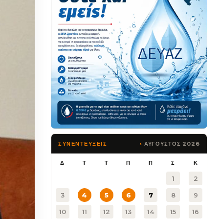
ΑΥΓΟΥΣΤΟΣ 2026
ΣΥΝΕΝΤΕΥΞΕΙΣ
Δ
Τ
Τ
Π
Π
Σ
Κ
1
2
3
4
5
6
7
8
9
10
11
12
13
14
15
16