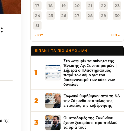
17
18
19
20
21
22
23
24
25
26
27
28
29
30
:
31
« ΙΟΥ
ΣΕΠ »
ΕΙΠΑΝ | ΤΑ ΠΙΟ ΔΗΜΟΦΙΛΉ
Στο «σφυρί» τα ακίνητα της
Ένωσης Αγ. Συνεταιρισμών |
Σήμερα ο Πλειστηριασμός
1
παρά τον νόμο για τον
διακανονισμό των κόκκινων
δανείων
Ξαφνικά θυμήθηκαν από τη ΝΔ
2
την Ζάκυνθο στο τέλος της
επταετίας της κυβέρνησης
Οι υποδομές της Ζακύνθου
ι όχι
3
έχουν ξεπεράσει προ πολλού
τα όριά τους