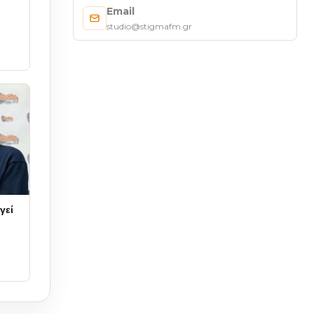
Email
studio@stigmafm.gr
γεί