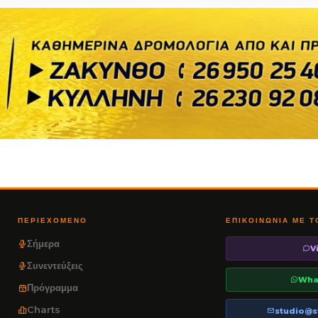
ΠΕΡΙΕΧΌΜΕΝΟ
ΕΠΙΚΟΙΝΩΝΊΑ ΜΕ 
Σήμερα
V
Συνεντεύξεις
Wha
Πρόγραμμα
Charts
studio@s