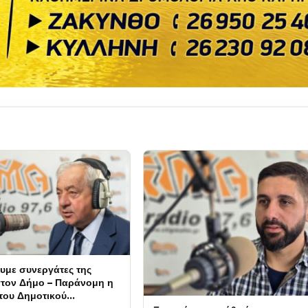
ουμε συνεργάτες της
στον Δήμο – Παράνομη η
 του Δημοτικού