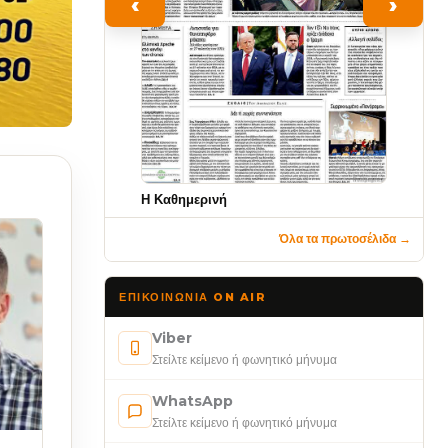
‹
›
Η Καθημερινή
Όλα τα πρωτοσέλιδα →
ΕΠΙΚΟΙΝΩΝΊΑ ON AIR
Viber
Στείλτε κείμενο ή φωνητικό μήνυμα
WhatsApp
Στείλτε κείμενο ή φωνητικό μήνυμα