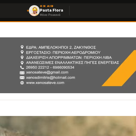
ON AIR
Pasta Flora
Φένια Ρουκανά