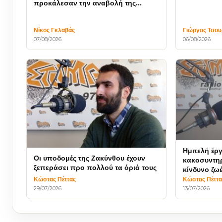
Συμβουλίο
προκάλεσαν την αναβολή της
συνεδρίασης
Νίκος Γκλαβάς
Γιώργος Τσο
07/08/2026
06/08/2026
Ημιτελή έρ
Οι υποδομές της Ζακύνθου έχουν
κακοσυντηρ
ξεπεράσει προ πολλού τα όριά τους
κίνδυνο ζω
Κώστας Πέττας
Κώστας Πέττα
29/07/2026
13/07/2026