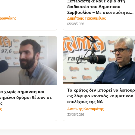
υ
Ξεπεράστηκε κάθε όριο στη
διαδικασία του Δημοτικού
Συμβουλίου – Με σκοπιμότητα
κινήθηκε η Δημοτική Αρχή
υρουνάκης
Δημήτρης Γιακουμέλος
05/08/2026
Το κράτος δεν μπορεί να λειτουρ
γα χωρίς σήμανση και
ως λάφυρο κανενός κομματικού
ημένοι δρόμοι θέτουν σε
στελέχους της ΝΔ
ές
ς
Αντώνης Κασσιμάτης
30/06/2026