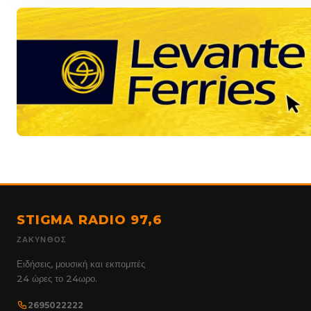
STIGMA RADIO 97,6
ΖΆΚΥΝΘΟΣ
Ειδήσεις, μουσική και εκπομπές
24 ώρες το 24ωρο.
2695022222