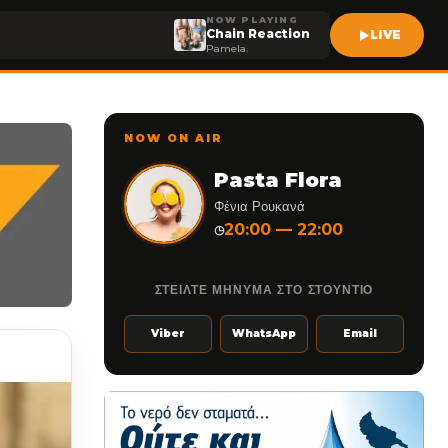
NOW PLAYING
Chain Reaction
LIVE
Pamela.
NOW ON AIR
Pasta Flora
Φένια Ρουκανά
20:00 — 22:00
◷
ΣΤΕΙΛΤΕ ΜΗΝΥΜΑ ΣΤΟ ΣΤΟΥΝΤΙΟ
Viber
WhatsApp
Email