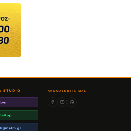
ΤΟ STUDIO
ΑΚΟΛΟΥΘΉΣΤΕ ΜΑΣ
iber
tsApp
tigmafm.gr