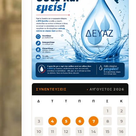
ΑΥΓΟΥΣΤΟΣ 2026
ΣΥΝΕΝΤΕΥΞΕΙΣ
Δ
Τ
Τ
Π
Π
Σ
Κ
1
2
3
4
5
6
7
8
9
10
11
12
13
14
15
16