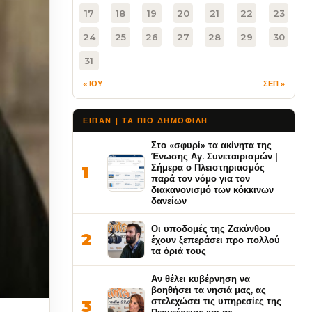
17
18
19
20
21
22
23
24
25
26
27
28
29
30
31
« ΙΟΥ
ΣΕΠ »
ΕΙΠΑΝ | ΤΑ ΠΙΟ ΔΗΜΟΦΙΛΉ
Στο «σφυρί» τα ακίνητα της
Ένωσης Αγ. Συνεταιρισμών |
Σήμερα ο Πλειστηριασμός
1
παρά τον νόμο για τον
διακανονισμό των κόκκινων
δανείων
Οι υποδομές της Ζακύνθου
2
έχουν ξεπεράσει προ πολλού
τα όριά τους
Αν θέλει κυβέρνηση να
βοηθήσει τα νησιά μας, ας
στελεχώσει τις υπηρεσίες της
3