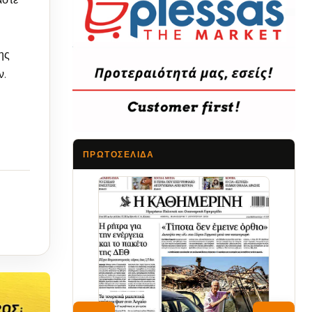
της
ν.
ΠΡΩΤΟΣΈΛΙΔΑ
Τα Νέα