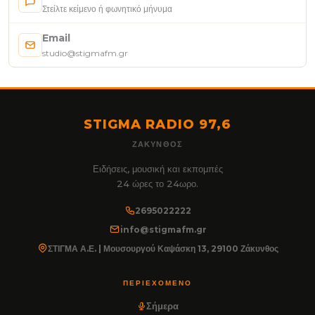
Στείλτε κείμενο ή φωνητικό μήνυμα
Email
studio@stigmafm.gr
STIGMA RADIO 97,6
ΖΆΚΥΝΘΟΣ
Ειδήσεις, μουσική και εκπομπές
24 ώρες το 24ωρο.
2695022222
info@stigmafm.gr
ΣΤΙΓΜΑ Α.Ε. | Μουσουργού Καψάσκη 13, 29100 Ζάκυνθος
ΠΕΡΙΕΧΌΜΕΝΟ
Σήμερα