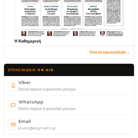
Η Καθημερινή
Όλα τα πρωτοσέλιδα →
ΕΠΙΚΟΙΝΩΝΊΑ ON AIR
Viber
Στείλτε κείμενο ή φωνητικό μήνυμα
WhatsApp
Στείλτε κείμενο ή φωνητικό μήνυμα
Email
studio@stigmafm.gr