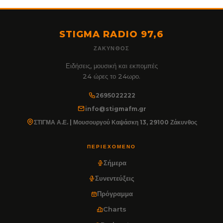
STIGMA RADIO 97,6
ΖΆΚΥΝΘΟΣ
Ειδήσεις, μουσική και εκπομπές
24 ώρες το 24ωρο.
2695022222
info@stigmafm.gr
ΣΤΙΓΜΑ Α.Ε. | Μουσουργού Καψάσκη 13, 29100 Ζάκυνθος
ΠΕΡΙΕΧΌΜΕΝΟ
Σήμερα
Συνεντεύξεις
Πρόγραμμα
Charts