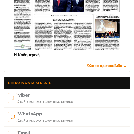
Η Καθημερινή
Όλα τα πρωτοσέλιδα →
ΕΠΙΚΟΙΝΩΝΊΑ ON AIR
Viber
Στείλτε κείμενο ή φωνητικό μήνυμα
WhatsApp
Στείλτε κείμενο ή φωνητικό μήνυμα
Email