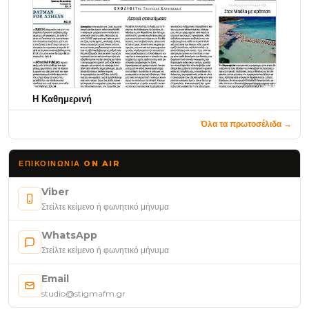
Η Καθημερινή
Όλα τα πρωτοσέλιδα →
ΕΠΙΚΟΙΝΩΝΊΑ ON AIR
Viber
Στείλτε κείμενο ή φωνητικό μήνυμα
WhatsApp
Στείλτε κείμενο ή φωνητικό μήνυμα
Email
studio@stigmafm.gr