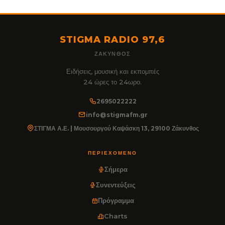
STIGMA RADIO 97,6
ΖΆΚΥΝΘΟΣ
Ειδήσεις, μουσική και εκπομπές
24 ώρες το 24ωρο.
2695022222
info@stigmafm.gr
ΣΤΙΓΜΑ Α.Ε. | Μουσουργού Καψάσκη 13, 29100 Ζάκυνθος
ΠΕΡΙΕΧΌΜΕΝΟ
Σήμερα
Συνεντεύξεις
Πρόγραμμα
Charts