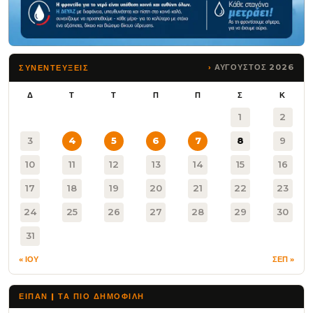
ΑΥΓΟΥΣΤΟΣ 2026
ΣΥΝΕΝΤΕΥΞΕΙΣ
Δ
Τ
Τ
Π
Π
Σ
Κ
1
2
3
4
5
6
7
8
9
10
11
12
13
14
15
16
17
18
19
20
21
22
23
24
25
26
27
28
29
30
31
« ΙΟΥ
ΣΕΠ »
ΕΙΠΑΝ | ΤΑ ΠΙΟ ΔΗΜΟΦΙΛΉ