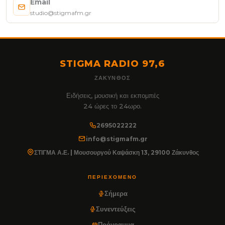
Email
studio@stigmafm.gr
STIGMA RADIO 97,6
ΖΆΚΥΝΘΟΣ
Ειδήσεις, μουσική και εκπομπές
24 ώρες το 24ωρο.
2695022222
info@stigmafm.gr
ΣΤΙΓΜΑ Α.Ε. | Μουσουργού Καψάσκη 13, 29100 Ζάκυνθος
ΠΕΡΙΕΧΌΜΕΝΟ
Σήμερα
Συνεντεύξεις
Πρόγραμμα