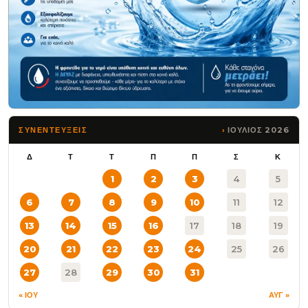
ΙΟΥΛΙΟΣ 2026
ΣΥΝΕΝΤΕΥΞΕΙΣ
Δ
Τ
Τ
Π
Π
Σ
Κ
1
2
3
4
5
6
7
8
9
10
11
12
13
14
15
16
17
18
19
20
21
22
23
24
25
26
27
28
29
30
31
« ΙΟΥ
ΑΥΓ »