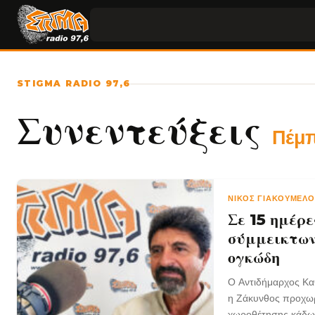
STIGMA RADIO 97,6
Συνεντεύξεις
Πέμπ
ΝΊΚΟΣ ΓΙΑΚΟΥΜΈΛ
Σε 15 ημέρ
σύμμεικτων
ογκώδη
Ο Αντιδήμαρχος Καθ
η Ζάκυνθος προχωρά
χωροθέτησης κάδων