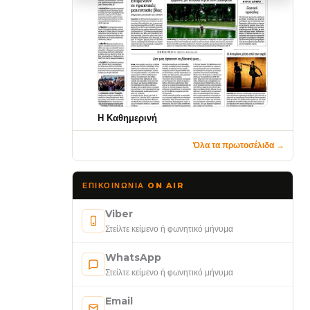
Η Καθημερινή
Όλα τα πρωτοσέλιδα →
ΕΠΙΚΟΙΝΩΝΊΑ ON AIR
Viber
Στείλτε κείμενο ή φωνητικό μήνυμα
WhatsApp
Στείλτε κείμενο ή φωνητικό μήνυμα
Email