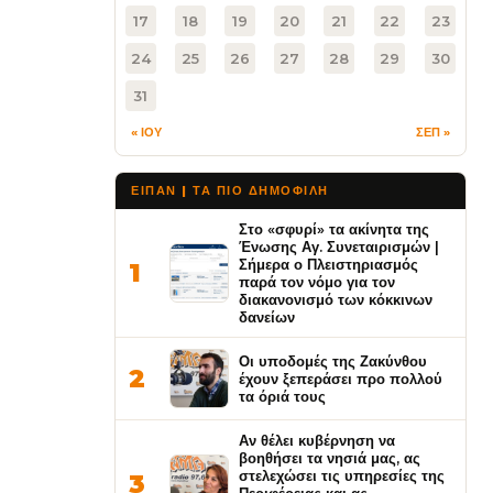
17
18
19
20
21
22
23
24
25
26
27
28
29
30
31
« ΙΟΥ
ΣΕΠ »
ΕΙΠΑΝ | ΤΑ ΠΙΟ ΔΗΜΟΦΙΛΉ
Στο «σφυρί» τα ακίνητα της
Ένωσης Αγ. Συνεταιρισμών |
Σήμερα ο Πλειστηριασμός
1
παρά τον νόμο για τον
διακανονισμό των κόκκινων
δανείων
Οι υποδομές της Ζακύνθου
2
έχουν ξεπεράσει προ πολλού
τα όριά τους
Αν θέλει κυβέρνηση να
βοηθήσει τα νησιά μας, ας
στελεχώσει τις υπηρεσίες της
3