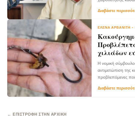
Διαβάστε περισσό
ΈΛΕΝΑ ΑΡΒΑΝΊΤΗ
-
Κακούργημα
Προβλέπετα
χιλιάδων ε
Η νομική σύμβουλος
αντιμετώπιση της κ
προβλεπόμενες ποιν
Διαβάστε περισσό
← ΕΠΙΣΤΡΟΦΉ ΣΤΗΝ ΑΡΧΙΚΉ