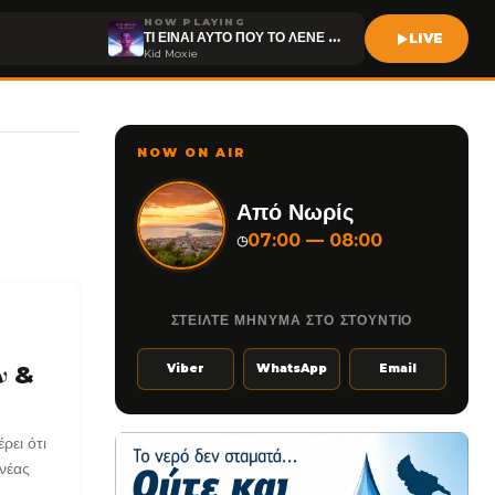
NOW PLAYING
ΤΙ ΕΙΝΑΙ ΑΥΤΟ ΠΟΥ ΤΟ ΛΕΝΕ ΑΓΑΠΗ
LIVE
Kid Moxie
NOW ON AIR
Από Νωρίς
07:00 — 08:00
◷
ΣΤΕΙΛΤΕ ΜΗΝΥΜΑ ΣΤΟ ΣΤΟΥΝΤΙΟ
ν &
Viber
WhatsApp
Email
ρει ότι
 νέας