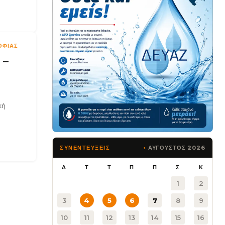
ΟΦΙΆΣ
 –
κή
ΑΥΓΟΥΣΤΟΣ 2026
ΣΥΝΕΝΤΕΥΞΕΙΣ
Δ
Τ
Τ
Π
Π
Σ
Κ
1
2
3
4
5
6
7
8
9
10
11
12
13
14
15
16