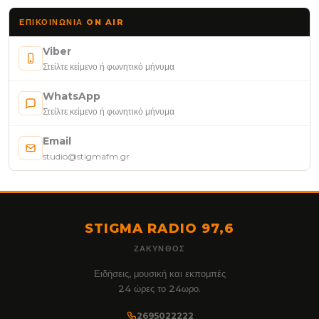
ΕΠΙΚΟΙΝΩΝΊΑ ON AIR
Viber
Στείλτε κείμενο ή φωνητικό μήνυμα
WhatsApp
Στείλτε κείμενο ή φωνητικό μήνυμα
Email
studio@stigmafm.gr
STIGMA RADIO 97,6
ΖΆΚΥΝΘΟΣ
Ειδήσεις, μουσική και εκπομπές
24 ώρες το 24ωρο.
2695022222