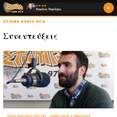
ON AIR
Άγγελος Πυριόχος
STIGMA RADIO 97,6
Συνεντεύξεις
ΚΩΝΣΤΑΝΤΊΝΟΣ ΠΈΤΤΑΣ
-
ΔΗΜΟΤΙΚΌΣ ΣΎΜΒΟΥΛΟΣ