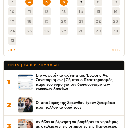
3
4
5
6
7
8
9
10
11
12
13
14
15
16
17
18
19
20
21
22
23
24
25
26
27
28
29
30
31
« ΙΟΥ
ΣΕΠ »
ΕΙΠΑΝ | ΤΑ ΠΙΟ ΔΗΜΟΦΙΛΉ
Στο «σφυρί» τα ακίνητα της Ένωσης Αγ.
Συνεταιρισμών | Σήμερα ο Πλειστηριασμός
1
παρά τον νόμο για τον διακανονισμό των
κόκκινων δανείων
Οι υποδομές της Ζακύνθου έχουν ξεπεράσει
2
προ πολλού τα όριά τους
Αν θέλει κυβέρνηση να βοηθήσει τα νησιά μας,
3
ας στελεχώσει τις υπηρεσίες της Περιφέρειας