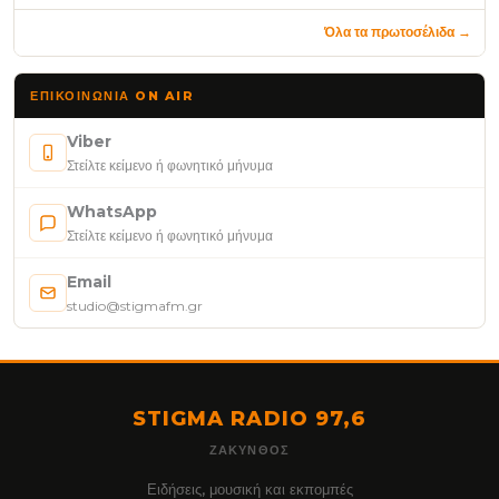
Όλα τα πρωτοσέλιδα →
ΕΠΙΚΟΙΝΩΝΊΑ ON AIR
Viber
Στείλτε κείμενο ή φωνητικό μήνυμα
WhatsApp
Στείλτε κείμενο ή φωνητικό μήνυμα
Email
studio@stigmafm.gr
STIGMA RADIO 97,6
ΖΆΚΥΝΘΟΣ
Ειδήσεις, μουσική και εκπομπές