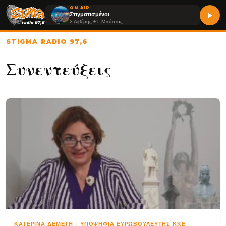
ON AIR
Στιγματισμένοι
Σ.Λιβέρης + Γ.Μπάστας
STIGMA RADIO 97,6
Συνεντεύξεις
ΚΑΤΕΡΊΝΑ ΔΕΜΈΤΗ
-
ΥΠΟΨΉΦΙΑ ΕΥΡΩΒΟΥΛΕΥΤΉΣ ΚΚΕ