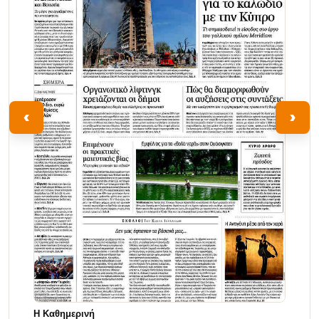
‹
›
Η Καθημερινή