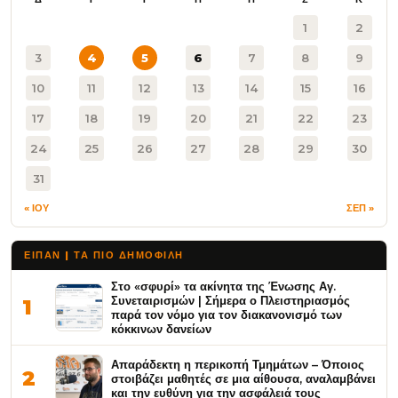
1
2
3
4
5
6
7
8
9
10
11
12
13
14
15
16
17
18
19
20
21
22
23
24
25
26
27
28
29
30
31
« ΙΟΥ
ΣΕΠ »
ΕΙΠΑΝ | ΤΑ ΠΙΟ ΔΗΜΟΦΙΛΉ
Στο «σφυρί» τα ακίνητα της Ένωσης Αγ.
Συνεταιρισμών | Σήμερα ο Πλειστηριασμός
1
παρά τον νόμο για τον διακανονισμό των
κόκκινων δανείων
Απαράδεκτη η περικοπή Τμημάτων – Όποιος
2
στοιβάζει μαθητές σε μια αίθουσα, αναλαμβάνει
και την ευθύνη για την ασφάλειά τους