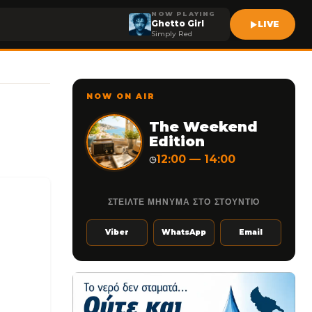
NOW PLAYING
Ghetto Girl
LIVE
Simply Red
NOW ON AIR
The Weekend
Edition
12:00 — 14:00
◷
ΣΤΕΙΛΤΕ ΜΗΝΥΜΑ ΣΤΟ ΣΤΟΥΝΤΙΟ
Viber
WhatsApp
Email