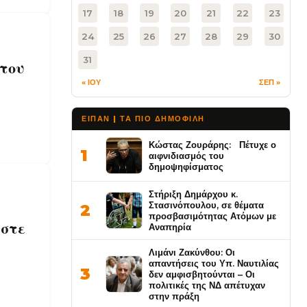
17
18
19
20
21
22
23
24
25
26
27
28
29
30
31
 του
« ΙΟΥ
ΣΕΠ »
ΕΙΠΑΝ | ΤΑ ΠΙΟ ΔΗΜΟΦΙΛΉ
Κώστας Ζουράρης: Πέτυχε ο
1
αιφνιδιασμός του
δημοψηφίσματος
Στήριξη Δημάρχου κ.
Στασινόπουλου, σε θέματα
2
προσβασιμότητας Ατόμων με
αστε
Αναπηρία
Λιμάνι Ζακύνθου: Οι
απαντήσεις του Υπ. Ναυτιλίας
3
δεν αμφισβητούνται – Οι
πολιτικές της ΝΔ απέτυχαν
στην πράξη