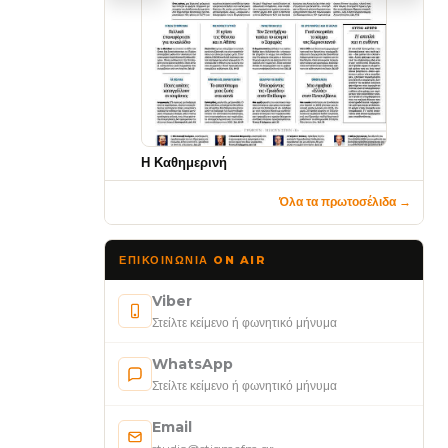
Η Καθημερινή
Όλα τα πρωτοσέλιδα →
ΕΠΙΚΟΙΝΩΝΊΑ ON AIR
Viber
Στείλτε κείμενο ή φωνητικό μήνυμα
WhatsApp
Στείλτε κείμενο ή φωνητικό μήνυμα
Email