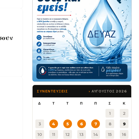
σουν
ΑΥΓΟΥΣΤΟΣ 2026
ΣΥΝΕΝΤΕΥΞΕΙΣ
Δ
Τ
Τ
Π
Π
Σ
Κ
1
2
3
4
5
6
7
8
9
10
11
12
13
14
15
16