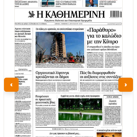
Τα Νέα
‹
›