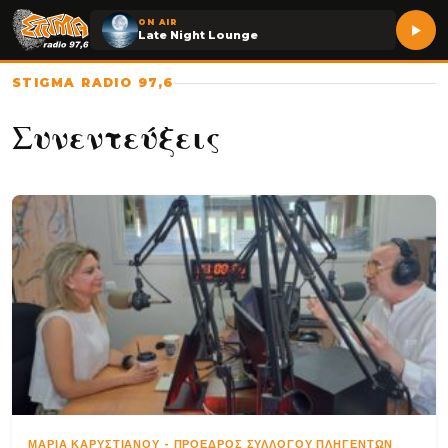
ON AIR
Late Night Lounge
STIGMA RADIO 97,6
Συνεντεύξεις
ΜΑΡΊΑ ΚΑΡΥΣΤΙΑΝΟΎ
-
ΠΡΌΕΔΡΟΣ ΣΥΛΛΌΓΟΥ ΠΛΗΓΈΝΤΩΝ