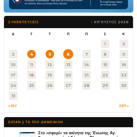
ΑΥΓΟΥΣΤΟΣ 2026
ΣΥΝΕΝΤΕΥΞΕΙΣ
Δ
Τ
Τ
Π
Π
Σ
Κ
1
2
3
4
5
6
7
8
9
10
11
12
13
14
15
16
17
18
19
20
21
22
23
24
25
26
27
28
29
30
31
« ΙΟΥ
ΣΕΠ »
ΕΙΠΑΝ | ΤΑ ΠΙΟ ΔΗΜΟΦΙΛΉ
Στο «σφυρί» τα ακίνητα της Ένωσης Αγ.