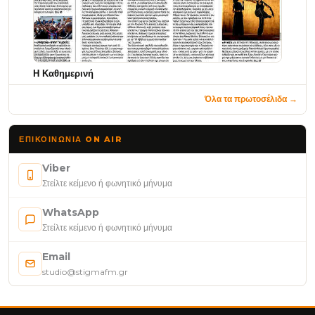
Η Καθημερινή
Όλα τα πρωτοσέλιδα →
ΕΠΙΚΟΙΝΩΝΊΑ ON AIR
Viber
Στείλτε κείμενο ή φωνητικό μήνυμα
WhatsApp
Στείλτε κείμενο ή φωνητικό μήνυμα
Email
studio@stigmafm.gr