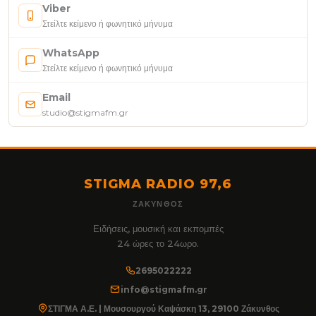
Viber
Στείλτε κείμενο ή φωνητικό μήνυμα
WhatsApp
Στείλτε κείμενο ή φωνητικό μήνυμα
Email
studio@stigmafm.gr
STIGMA RADIO 97,6
ΖΆΚΥΝΘΟΣ
Ειδήσεις, μουσική και εκπομπές
24 ώρες το 24ωρο.
2695022222
info@stigmafm.gr
ΣΤΙΓΜΑ Α.Ε. | Μουσουργού Καψάσκη 13, 29100 Ζάκυνθος