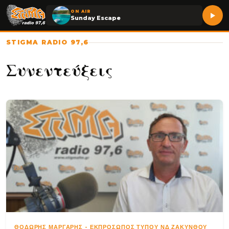
ON AIR
Sunday Escape
STIGMA RADIO 97,6
Συνεντεύξεις
ΘΟΔΩΡΉΣ ΜΆΡΓΑΡΗΣ
-
ΕΚΠΡΌΣΩΠΟΣ ΤΎΠΟΥ ΝΔ ΖΑΚΎΝΘΟΥ