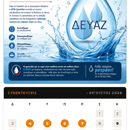
ΑΥΓΟΥΣΤΟΣ 2026
ΣΥΝΕΝΤΕΥΞΕΙΣ
Δ
Τ
Τ
Π
Π
Σ
Κ
1
2
3
4
5
6
7
8
9