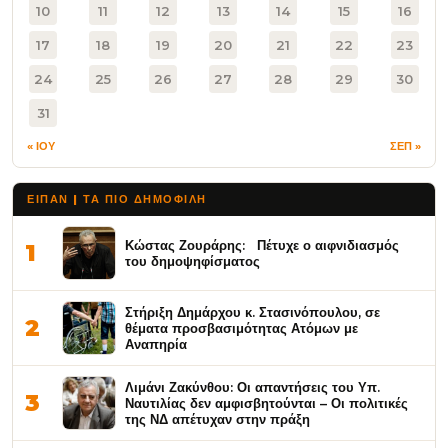
10
11
12
13
14
15
16
17
18
19
20
21
22
23
24
25
26
27
28
29
30
31
« ΙΟΥ
ΣΕΠ »
ΕΙΠΑΝ | ΤΑ ΠΙΟ ΔΗΜΟΦΙΛΉ
Κώστας Ζουράρης: Πέτυχε ο αιφνιδιασμός
1
του δημοψηφίσματος
Στήριξη Δημάρχου κ. Στασινόπουλου, σε
2
θέματα προσβασιμότητας Ατόμων με
Αναπηρία
Λιμάνι Ζακύνθου: Οι απαντήσεις του Υπ.
3
Ναυτιλίας δεν αμφισβητούνται – Οι πολιτικές
της ΝΔ απέτυχαν στην πράξη