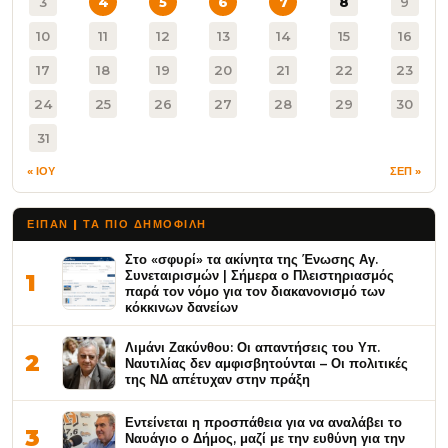
3
4
5
6
7
8
9
10
11
12
13
14
15
16
17
18
19
20
21
22
23
24
25
26
27
28
29
30
31
« ΙΟΥ
ΣΕΠ »
ΕΙΠΑΝ | ΤΑ ΠΙΟ ΔΗΜΟΦΙΛΉ
Στο «σφυρί» τα ακίνητα της Ένωσης Αγ.
Συνεταιρισμών | Σήμερα ο Πλειστηριασμός
1
παρά τον νόμο για τον διακανονισμό των
κόκκινων δανείων
Λιμάνι Ζακύνθου: Οι απαντήσεις του Υπ.
2
Ναυτιλίας δεν αμφισβητούνται – Οι πολιτικές
της ΝΔ απέτυχαν στην πράξη
Εντείνεται η προσπάθεια για να αναλάβει το
3
Ναυάγιο ο Δήμος, μαζί με την ευθύνη για την