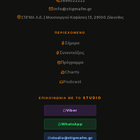
2695022222
info@stigmafm.gr
ΣΤΙΓΜΑ Α.Ε. | Μουσουργού Καψάσκη 13, 29100 Ζάκυνθος
ΠΕΡΙΕΧΌΜΕΝΟ
Σήμερα
Συνεντεύξεις
Πρόγραμμα
Charts
Podcast
ΕΠΙΚΟΙΝΩΝΊΑ ΜΕ ΤΟ STUDIO
Viber
WhatsApp
studio@stigmafm.gr