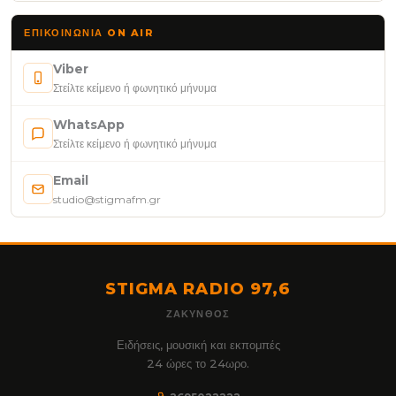
ΕΠΙΚΟΙΝΩΝΊΑ ON AIR
Viber
Στείλτε κείμενο ή φωνητικό μήνυμα
WhatsApp
Στείλτε κείμενο ή φωνητικό μήνυμα
Email
studio@stigmafm.gr
STIGMA RADIO 97,6
ΖΆΚΥΝΘΟΣ
Ειδήσεις, μουσική και εκπομπές
24 ώρες το 24ωρο.