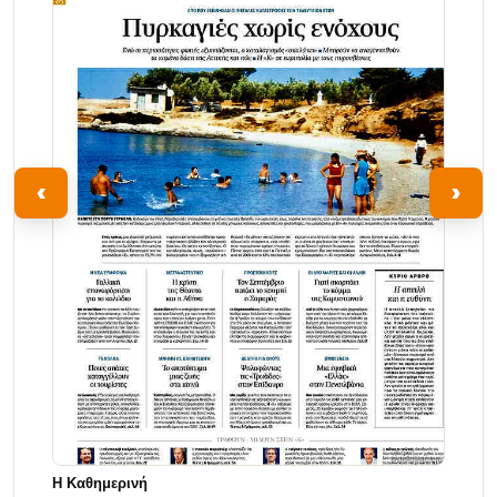
‹
›
Η Καθημερινή