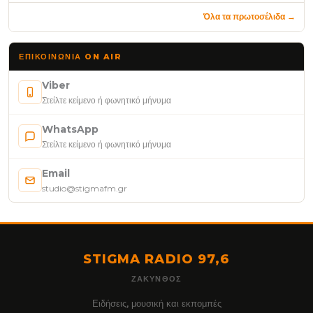
Όλα τα πρωτοσέλιδα →
ΕΠΙΚΟΙΝΩΝΊΑ ON AIR
Viber
Στείλτε κείμενο ή φωνητικό μήνυμα
WhatsApp
Στείλτε κείμενο ή φωνητικό μήνυμα
Email
studio@stigmafm.gr
STIGMA RADIO 97,6
ΖΆΚΥΝΘΟΣ
Ειδήσεις, μουσική και εκπομπές