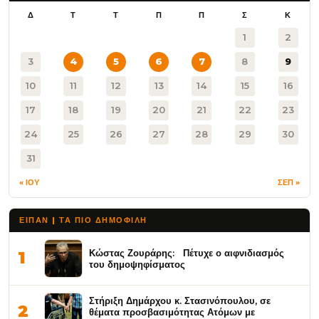
Δ
Τ
Τ
Π
Π
Σ
Κ
1
2
3
4
5
6
7
8
9
10
11
12
13
14
15
16
17
18
19
20
21
22
23
24
25
26
27
28
29
30
31
« ΙΟΥ
ΣΕΠ »
ΕΙΠΑΝ | ΤΑ ΠΙΟ ΔΗΜΟΦΙΛΉ
Κώστας Ζουράρης: Πέτυχε ο αιφνιδιασμός
1
του δημοψηφίσματος
Στήριξη Δημάρχου κ. Στασινόπουλου, σε
2
θέματα προσβασιμότητας Ατόμων με