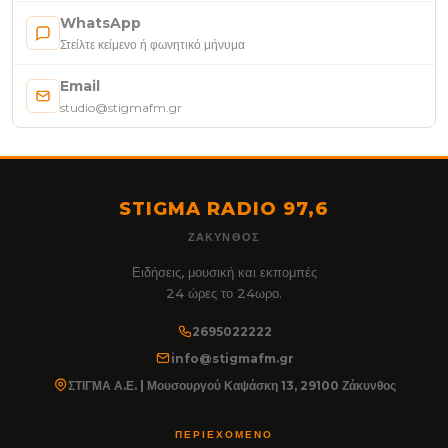
WhatsApp
Στείλτε κείμενο ή φωνητικό μήνυμα
Email
studio@stigmafm.gr
STIGMA RADIO 97,6
ΖΆΚΥΝΘΟΣ
Ειδήσεις, μουσική και εκπομπές
24 ώρες το 24ωρο.
2695022222
info@stigmafm.gr
ΣΤΙΓΜΑ Α.Ε. | Μουσουργού Καψάσκη 13, 29100 Ζάκυνθος
ΠΕΡΙΕΧΌΜΕΝΟ