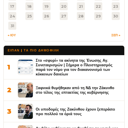
17
18
19
20
21
22
23
24
25
26
27
28
29
30
31
« ΙΟΥ
ΣΕΠ »
ΕΙΠΑΝ | ΤΑ ΠΙΟ ΔΗΜΟΦΙΛΉ
Στο «σφυρί» τα ακίνητα της Ένωσης Αγ.
Συνεταιρισμών | Σήμερα ο Πλειστηριασμός
1
παρά τον νόμο για τον διακανονισμό των
κόκκινων δανείων
Ξαφνικά θυμήθηκαν από τη ΝΔ την Ζάκυνθο
2
στο τέλος της επταετίας της κυβέρνησης
Οι υποδομές της Ζακύνθου έχουν ξεπεράσει
3
προ πολλού τα όριά τους