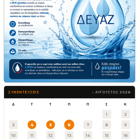
ΑΥΓΟΥΣΤΟΣ 2026
ΣΥΝΕΝΤΕΥΞΕΙΣ
Δ
Τ
Τ
Π
Π
Σ
Κ
1
2
3
4
5
6
7
8
9
10
11
12
13
14
15
16