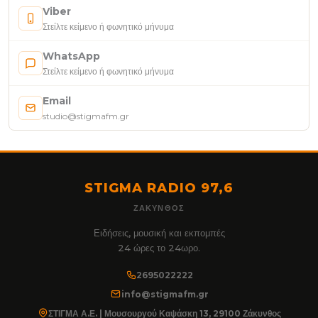
Viber
Στείλτε κείμενο ή φωνητικό μήνυμα
WhatsApp
Στείλτε κείμενο ή φωνητικό μήνυμα
Email
studio@stigmafm.gr
STIGMA RADIO 97,6
ΖΆΚΥΝΘΟΣ
Ειδήσεις, μουσική και εκπομπές
24 ώρες το 24ωρο.
2695022222
info@stigmafm.gr
ΣΤΙΓΜΑ Α.Ε. | Μουσουργού Καψάσκη 13, 29100 Ζάκυνθος