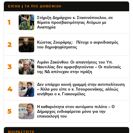
ΕΙΠΑΝ | ΤΑ ΠΙΟ ΔΗΜΟΦΙΛΉ
Στήριξη Δημάρχου κ. Στασινόπουλου, σε
1
θέματα προσβασιμότητας Ατόμων με
Αναπηρία
Κώστας Ζουράρης: Πέτυχε ο αιφνιδιασμός
2
του δημοψηφίσματος
Λιμάνι Ζακύνθου: Οι απαντήσεις του Υπ.
3
Ναυτιλίας δεν αμφισβητούνται – Οι πολιτικές
της ΝΔ απέτυχαν στην πράξη
Δεν υπάρχει κοινή γραμμή στην αντιπολίτευση
4
– Άλλα μου είπε ο κ. Τσουρουνάκης, αλλιώς
κινήθηκε ο κ. Γιακουμέλος
Η καθαριότητα στον αυτόματο πιλότο – Ο
5
Δήμαρχος ενδιαφέρεται μόνο για την
επανεκλογή του
ΜΟΙΡΑΣΤΕΊΤΕ