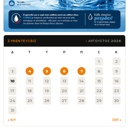
ΑΥΓΟΥΣΤΟΣ 2026
ΣΥΝΕΝΤΕΥΞΕΙΣ
Δ
Τ
Τ
Π
Π
Σ
Κ
1
2
3
4
5
6
7
8
9
10
11
12
13
14
15
16
17
18
19
20
21
22
23
24
25
26
27
28
29
30
31
« ΙΟΥ
ΣΕΠ »