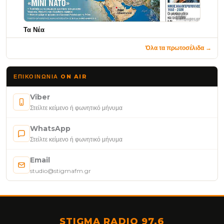
Τα Νέα
Όλα τα πρωτοσέλιδα →
ΕΠΙΚΟΙΝΩΝΊΑ ON AIR
Viber
Στείλτε κείμενο ή φωνητικό μήνυμα
WhatsApp
Στείλτε κείμενο ή φωνητικό μήνυμα
Email
studio@stigmafm.gr
STIGMA RADIO 97,6