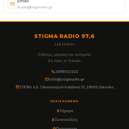
Email
studio@stigmafm.gr
STIGMA RADIO 97,6
ΖΆΚΥΝΘΟΣ
Ειδήσεις, μουσική και εκπομπές
24 ώρες το 24ωρο.
2695022222
info@stigmafm.gr
ΣΤΙΓΜΑ Α.Ε. | Μουσουργού Καψάσκη 13, 29100 Ζάκυνθος
ΠΕΡΙΕΧΌΜΕΝΟ
Σήμερα
Συνεντεύξεις
Πρόγραμμα