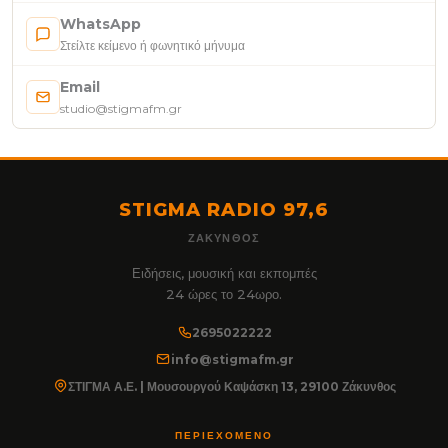
WhatsApp
Στείλτε κείμενο ή φωνητικό μήνυμα
Email
studio@stigmafm.gr
STIGMA RADIO 97,6
ΖΆΚΥΝΘΟΣ
Ειδήσεις, μουσική και εκπομπές
24 ώρες το 24ωρο.
2695022222
info@stigmafm.gr
ΣΤΙΓΜΑ Α.Ε. | Μουσουργού Καψάσκη 13, 29100 Ζάκυνθος
ΠΕΡΙΕΧΌΜΕΝΟ