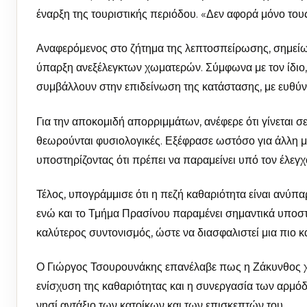
έναρξη της τουριστικής περιόδου. «Δεν αφορά μόνο τους
Αναφερόμενος στο ζήτημα της λεπτοσπείρωσης, σημείωσε
ύπαρξη ανεξέλεγκτων χωματερών. Σύμφωνα με τον ίδιο
συμβάλλουν στην επιδείνωση της κατάστασης, με ευθύνε
Για την αποκομιδή απορριμμάτων, ανέφερε ότι γίνεται σε
θεωρούνται φυσιολογικές. Εξέφρασε ωστόσο για άλλη μι
υποστηρίζοντας ότι πρέπει να παραμείνει υπό τον έλεγχ
Τέλος, υπογράμμισε ότι η πεζή καθαριότητα είναι ανύπ
ενώ και το Τμήμα Πρασίνου παραμένει σημαντικά υποστε
καλύτερος συντονισμός, ώστε να διασφαλιστεί μια πιο κ
Ο Γιώργος Τσουρουνάκης επανέλαβε πως η Ζάκυνθος χρ
ενίσχυση της καθαριότητας και η συνεργασία των αρμό
νησί αντάξιο των κατοίκων και των επισκεπτών του.