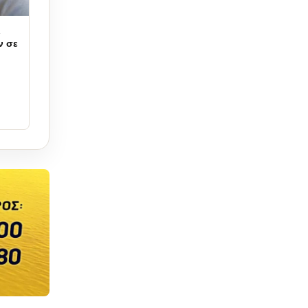
ι
ν σε