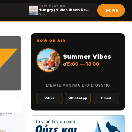
NOW PLAYING
Hungry (Niklas Ibach Remix)
LIVE
Dotan
NOW ON AIR
Summer Vibes
15:00 — 18:00
◷
ΣΤΕΙΛΤΕ ΜΗΝΥΜΑ ΣΤΟ ΣΤΟΥΝΤΙΟ
Viber
WhatsApp
Email