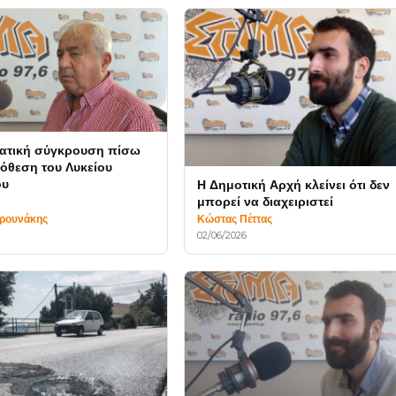
ατική σύγκρουση πίσω
όθεση του Λυκείου
ου
Η Δημοτική Αρχή κλείνει ότι δεν
μπορεί να διαχειριστεί
υρουνάκης
Κώστας Πέττας
02/06/2026