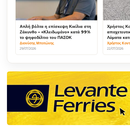
Απλή βόλτα η επίσκεψη Κικίλια στη
Χρήστος Κο
Ζάκυνθο – «Κλειδωμένο» κατά 99%
αποχετευτι
το ψηφοδέλτιο του ΠΑΣΟΚ
Λύματα κατ
γινόμαστε ρ
Διονύσης Μποτώνης
Χρήστος Κον
29/07/2026
22/07/2026