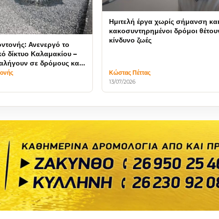
Ημιτελή έργα χωρίς σήμανση κα
κακοσυντηρημένοι δρόμοι θέτου
κίνδυνο ζωές
ντονής: Ανενεργό το
κό δίκτυο Καλαμακίου –
αλήγουν σε δρόμους και
εζίλι
τονής
Κώστας Πέττας
13/07/2026