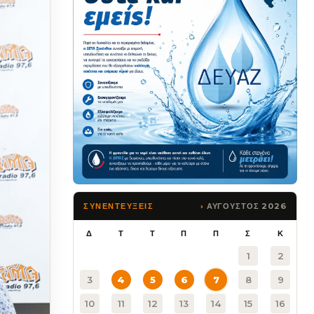
ΑΥΓΟΥΣΤΟΣ 2026
ΣΥΝΕΝΤΕΥΞΕΙΣ
Δ
Τ
Τ
Π
Π
Σ
Κ
1
2
3
4
5
6
7
8
9
10
11
12
13
14
15
16