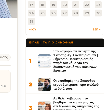
17
18
19
20
21
22
23
24
25
26
27
28
29
30
31
« ΙΟΥ
ΣΕΠ »
ΕΙΠΑΝ | ΤΑ ΠΙΟ ΔΗΜΟΦΙΛΉ
Στο «σφυρί» τα ακίνητα της
Ένωσης Αγ. Συνεταιρισμών |
νωσης
Σήμερα ο Πλειστηριασμός
1
παρά τον νόμο για τον
διακανονισμό των κόκκινων
δανείων
Οι υποδομές της Ζακύνθου
2
έχουν ξεπεράσει προ πολλού
τα όριά τους
Αν θέλει κυβέρνηση να
βοηθήσει τα νησιά μας, ας
στελεχώσει τις υπηρεσίες της
3