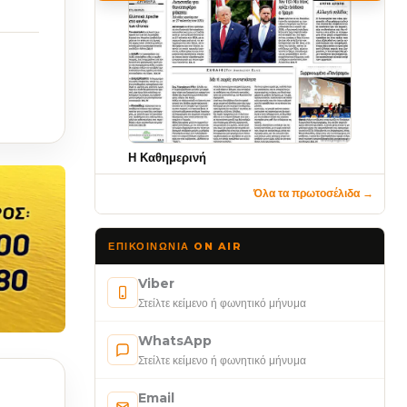
Η Καθημερινή
Όλα τα πρωτοσέλιδα →
ΕΠΙΚΟΙΝΩΝΊΑ ON AIR
Viber
Στείλτε κείμενο ή φωνητικό μήνυμα
WhatsApp
Στείλτε κείμενο ή φωνητικό μήνυμα
Email