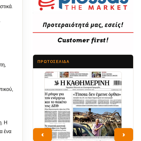
στικά.
ν
ΠΡΩΤΟΣΈΛΙΔΑ
τη,
Τα Νέα
πικού,
η. Η
α ένα
‹
›