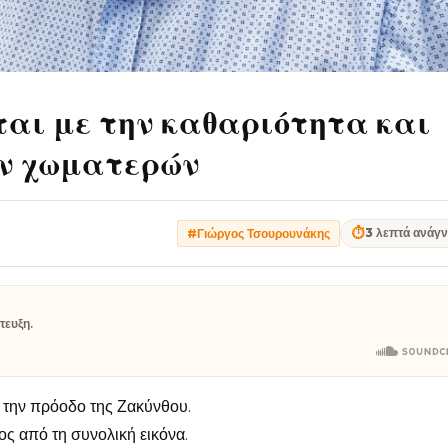
ται με την καθαριότητα και
ων χωματερών
⏱
3 λεπτά ανάγ
#Γιώργος Τσουρουνάκης
τευξη.
α την πρόοδο της Ζακύνθου.
ος από τη συνολική εικόνα.