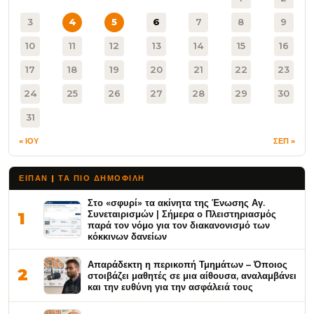
3
4
5
6
7
8
9
10
11
12
13
14
15
16
17
18
19
20
21
22
23
24
25
26
27
28
29
30
31
« ΙΟΥ
ΣΕΠ »
ΕΙΠΑΝ | ΤΑ ΠΙΟ ΔΗΜΟΦΙΛΉ
Στο «σφυρί» τα ακίνητα της Ένωσης Αγ.
Συνεταιρισμών | Σήμερα ο Πλειστηριασμός
1
παρά τον νόμο για τον διακανονισμό των
κόκκινων δανείων
Απαράδεκτη η περικοπή Τμημάτων – Όποιος
2
στοιβάζει μαθητές σε μια αίθουσα, αναλαμβάνει
και την ευθύνη για την ασφάλειά τους