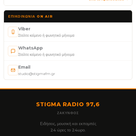
ΕΠΙΚΟΙΝΩΝΊΑ ON AIR
Viber
Στείλτε κείμενο ή φωνητικό μήνυμα
WhatsApp
Στείλτε κείμενο ή φωνητικό μήνυμα
Email
studio@stigmafm.gr
STIGMA RADIO 97,6
ΖΆΚΥΝΘΟΣ
Ειδήσεις, μουσική και εκπομπές
24 ώρες το 24ωρο.