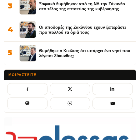
Ξαφνικά θυμήθηκαν από τη ΝΔ την Ζάκυνθο
3
στο τέλος της επταετίας της κυβέρνησης
Οι υποδομές της Ζακύνθου έχουν ξεπεράσει
4
προ πολλού τα όριά τους
Θυμήθηκε ο Κικίλιας ότι υπάρχει ένα νησί που
5
λέγεται Ζάκυνθος;
ΜΟΙΡΑΣΤΕΊΤΕ