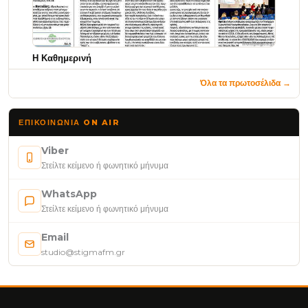
Η Καθημερινή
Όλα τα πρωτοσέλιδα →
ΕΠΙΚΟΙΝΩΝΊΑ ON AIR
Viber
Στείλτε κείμενο ή φωνητικό μήνυμα
WhatsApp
Στείλτε κείμενο ή φωνητικό μήνυμα
Email
studio@stigmafm.gr