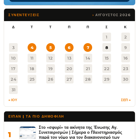
ΑΥΓΟΥΣΤΟΣ 2026
ΣΥΝΕΝΤΕΥΞΕΙΣ
Δ
Τ
Τ
Π
Π
Σ
Κ
1
2
3
4
5
6
7
8
9
10
11
12
13
14
15
16
17
18
19
20
21
22
23
24
25
26
27
28
29
30
31
« ΙΟΥ
ΣΕΠ »
ΕΙΠΑΝ | ΤΑ ΠΙΟ ΔΗΜΟΦΙΛΉ
Στο «σφυρί» τα ακίνητα της Ένωσης Αγ.
Συνεταιρισμών | Σήμερα ο Πλειστηριασμός
1
παρά τον νόμο για τον διακανονισμό των