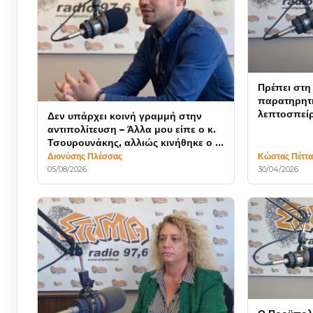
Πρέπει στη
παρατηρητή
λεπτοσπείρ
Δεν υπάρχει κοινή γραμμή στην
υγεία
αντιπολίτευση – Άλλα μου είπε ο κ.
Τσουρουνάκης, αλλιώς κινήθηκε ο κ.
Γιακουμέλος
Διονύσης Πλέσσας
Κώστας Πέττα
05/08/2026
30/04/2026