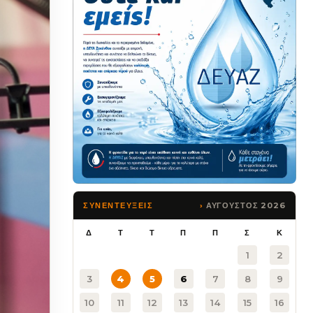
ΑΥΓΟΥΣΤΟΣ 2026
ΣΥΝΕΝΤΕΥΞΕΙΣ
Δ
Τ
Τ
Π
Π
Σ
Κ
1
2
3
4
5
6
7
8
9
10
11
12
13
14
15
16