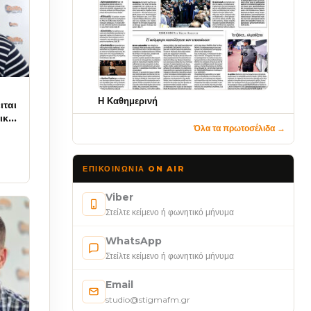
Η Καθημερινή
ιται
τικά
Όλα τα πρωτοσέλιδα →
ΕΠΙΚΟΙΝΩΝΊΑ ON AIR
Viber
Στείλτε κείμενο ή φωνητικό μήνυμα
WhatsApp
Στείλτε κείμενο ή φωνητικό μήνυμα
Email
studio@stigmafm.gr