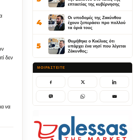
επταετίας της κυβέρνησης
α
Οι υποδομές της Ζακύνθου
4
έχουν ξεπεράσει προ πολλού
τα όριά τους
Θυμήθηκε ο Κικίλιας ότι
5
υπάρχει ένα νησί που λέγεται
ων
Ζάκυνθος;
τί δεν
ΜΟΙΡΑΣΤΕΊΤΕ
ια να