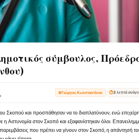
ημοτικός σύμβουλος, Πρόεδρ
νθου)
⏱
2 λεπτά ανάγ
#Γιώργος Κωνσταντίνου
υ
του Σκοπού και προσπάθησαν να το διαπλατύνουν, ενώ επιχείρ
ε η Αστυνομία στον Σκοπό και εξαφανίστηκαν όλοι. Επανειλημ
 παρεμβάσεις που πρέπει να γίνουν στον Σκοπό, η απάντησή το
υν κάνει τίποτα.