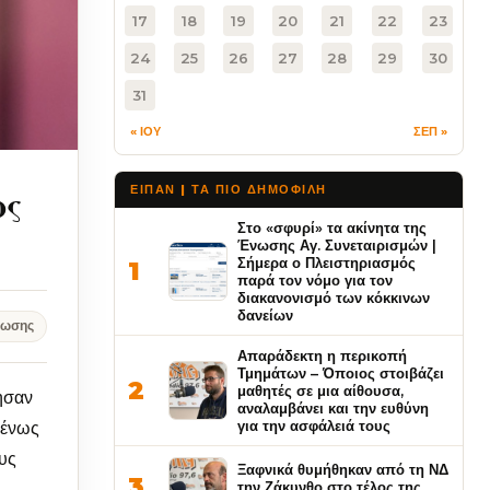
17
18
19
20
21
22
23
24
25
26
27
28
29
30
31
« ΙΟΥ
ΣΕΠ »
ος
ΕΙΠΑΝ | ΤΑ ΠΙΟ ΔΗΜΟΦΙΛΉ
Στο «σφυρί» τα ακίνητα της
Ένωσης Αγ. Συνεταιρισμών |
Σήμερα ο Πλειστηριασμός
1
παρά τον νόμο για τον
διακανονισμό των κόκκινων
δανείων
νωσης
Απαράδεκτη η περικοπή
Τμημάτων – Όποιος στοιβάζει
2
μαθητές σε μια αίθουσα,
ησαν
αναλαμβάνει και την ευθύνη
για την ασφάλειά τους
μένως
υς
Ξαφνικά θυμήθηκαν από τη ΝΔ
3
την Ζάκυνθο στο τέλος της