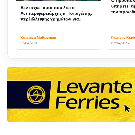
Ο Προϋπολ
υπηρετεί τη
Δεν ισχύει αυτό που λέει ο
την προώθ
Αντιπεριφερειάρχης κ. Τσιριγώτης,
σχεδίων
περί έλλειψης χρημάτων για
μυοκτονία
Κατερίνα Μοθωναίου
Γιώργος Κων
23/04/2026
07/04/2026