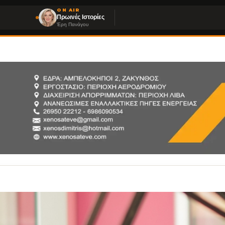
ON AIR
Πρωινές Ιστορίες
Έρη Πανάγου