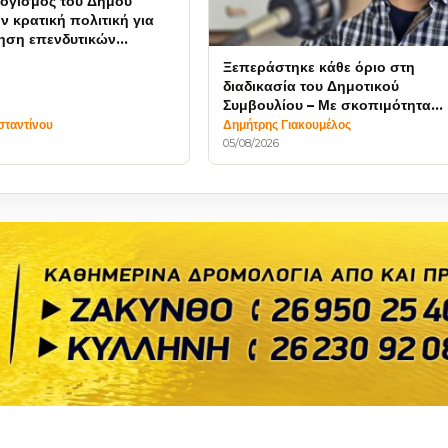
ογισμός του Δήμου
ν κρατική πολιτική για
ηση επενδυτικών
Ξεπεράστηκε κάθε όριο στη
διαδικασία του Δημοτικού
Συμβουλίου – Με σκοπιμότητα
κινήθηκε η Δημοτική Αρχή
σταντίνου
Δημήτρης Γιακουμέλος
05/08/2026