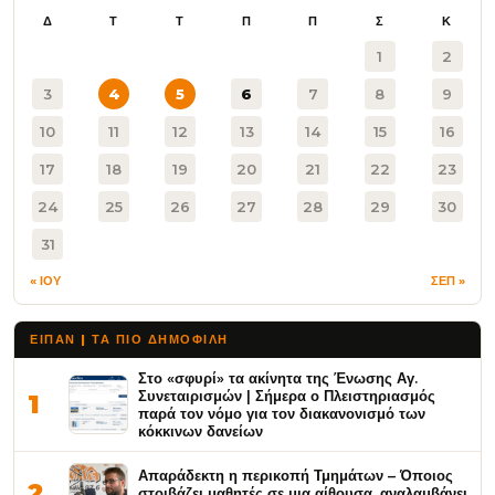
Δ
Τ
Τ
Π
Π
Σ
Κ
1
2
3
4
5
6
7
8
9
10
11
12
13
14
15
16
17
18
19
20
21
22
23
24
25
26
27
28
29
30
31
« ΙΟΥ
ΣΕΠ »
ΕΙΠΑΝ | ΤΑ ΠΙΟ ΔΗΜΟΦΙΛΉ
Στο «σφυρί» τα ακίνητα της Ένωσης Αγ.
Συνεταιρισμών | Σήμερα ο Πλειστηριασμός
1
παρά τον νόμο για τον διακανονισμό των
κόκκινων δανείων
Απαράδεκτη η περικοπή Τμημάτων – Όποιος
2
στοιβάζει μαθητές σε μια αίθουσα, αναλαμβάνει