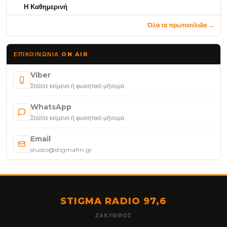
Η Καθημερινή
Όλα τα πρωτοσέλιδα →
ΕΠΙΚΟΙΝΩΝΊΑ ON AIR
Viber
Στείλτε κείμενο ή φωνητικό μήνυμα
WhatsApp
Στείλτε κείμενο ή φωνητικό μήνυμα
Email
studio@stigmafm.gr
STIGMA RADIO 97,6
ΖΆΚΥΝΘΟΣ