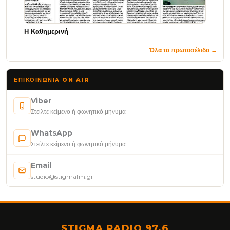
Η Καθημερινή
Όλα τα πρωτοσέλιδα →
ΕΠΙΚΟΙΝΩΝΊΑ ON AIR
Viber
Στείλτε κείμενο ή φωνητικό μήνυμα
WhatsApp
Στείλτε κείμενο ή φωνητικό μήνυμα
Email
studio@stigmafm.gr
STIGMA RADIO 97,6