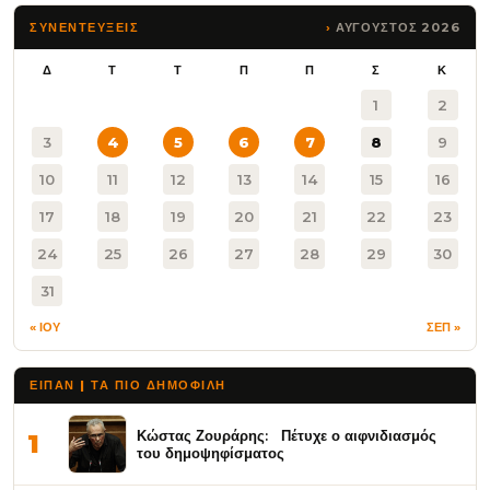
ΑΥΓΟΥΣΤΟΣ 2026
ΣΥΝΕΝΤΕΥΞΕΙΣ
Δ
Τ
Τ
Π
Π
Σ
Κ
1
2
3
4
5
6
7
8
9
10
11
12
13
14
15
16
17
18
19
20
21
22
23
24
25
26
27
28
29
30
31
« ΙΟΥ
ΣΕΠ »
ΕΙΠΑΝ | ΤΑ ΠΙΟ ΔΗΜΟΦΙΛΉ
Κώστας Ζουράρης: Πέτυχε ο αιφνιδιασμός
1
του δημοψηφίσματος