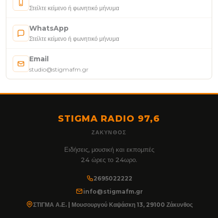
Στείλτε κείμενο ή φωνητικό μήνυμα
WhatsApp
Στείλτε κείμενο ή φωνητικό μήνυμα
Email
studio@stigmafm.gr
STIGMA RADIO 97,6
ΖΆΚΥΝΘΟΣ
Ειδήσεις, μουσική και εκπομπές
24 ώρες το 24ωρο.
2695022222
info@stigmafm.gr
ΣΤΙΓΜΑ Α.Ε. | Μουσουργού Καψάσκη 13, 29100 Ζάκυνθος