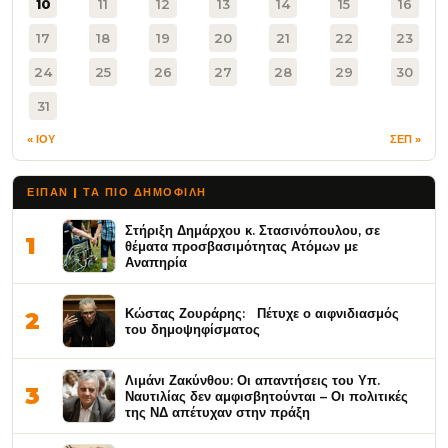
10
11
12
13
14
15
16
17
18
19
20
21
22
23
24
25
26
27
28
29
30
31
« ΙΟΥ
ΣΕΠ »
ΕΙΠΑΝ | ΤΑ ΠΙΟ ΔΗΜΟΦΙΛΉ
Στήριξη Δημάρχου κ. Στασινόπουλου, σε
1
θέματα προσβασιμότητας Ατόμων με
Αναπηρία
Κώστας Ζουράρης: Πέτυχε ο αιφνιδιασμός
2
του δημοψηφίσματος
Λιμάνι Ζακύνθου: Οι απαντήσεις του Υπ.
3
Ναυτιλίας δεν αμφισβητούνται – Οι πολιτικές
της ΝΔ απέτυχαν στην πράξη