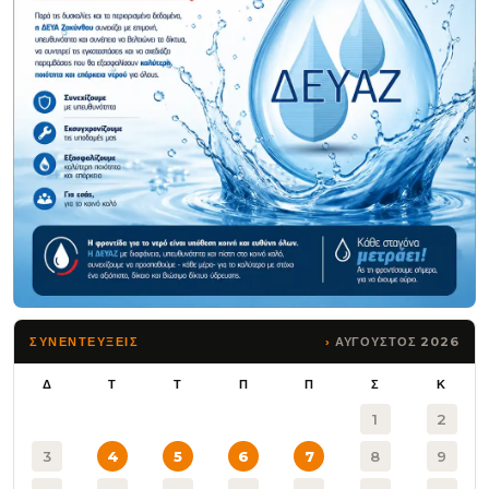
ΑΥΓΟΥΣΤΟΣ 2026
ΣΥΝΕΝΤΕΥΞΕΙΣ
Δ
Τ
Τ
Π
Π
Σ
Κ
1
2
3
4
5
6
7
8
9